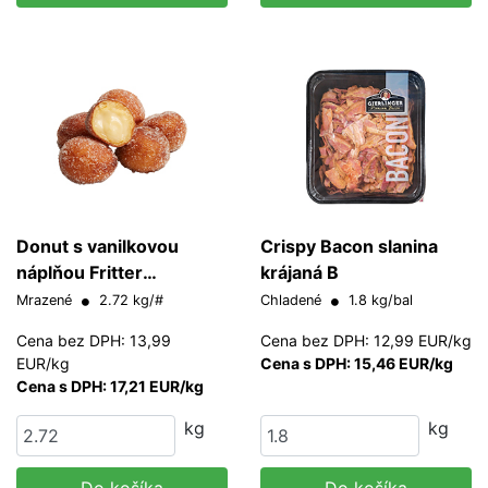
Donut s vanilkovou
Crispy Bacon slanina
náplňou Fritter
krájaná B
Europastry 20 g/ks
Mrazené
2.72 kg/#
Chladené
1.8 kg/bal
Cena bez DPH: 13,99
Cena bez DPH: 12,99 EUR/kg
EUR/kg
Cena s DPH: 15,46 EUR/kg
Cena s DPH: 17,21 EUR/kg
kg
kg