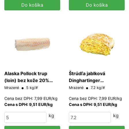
Do košíka
Do košíka
Alaska Pollock trup
Štrúdľa jablková
(loin) bez kože 20%
Dinghartinger
glazúra 140-160 g/ks
(upečená)
Mrazené
5 kg/#
Mrazené
7.2 kg/#
Cena bez DPH: 7,99 EUR/kg
Cena bez DPH: 7,99 EUR/kg
Cena s DPH: 9,51 EUR/kg
Cena s DPH: 9,51 EUR/kg
kg
kg