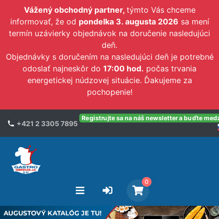
Vážený obchodný partner,
týmto Vás chceme
informovať, že od
pondelka 3. augusta 2026
sa mení
termín uzávierky objednávok na doručenie nasledujúci
deň.
Objednávky s doručením na nasledujúci deň je potrebné
odoslať najneskôr do
17:00 hod.
počas trvania
energetickej núdzovej situácie. Ďakujeme za
pochopenie!
Registrujte sa na náš newsletter a buďte med
+421 2 3305 7895
0