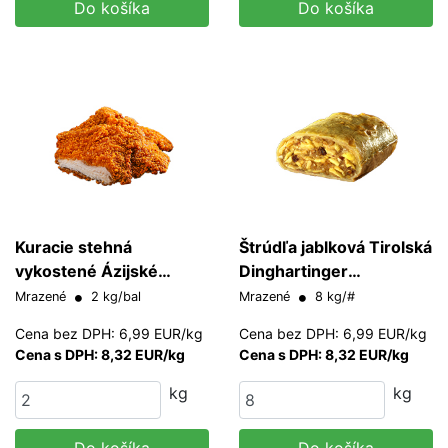
Do košíka
Do košíka
Kuracie stehná
Štrúdľa jablková Tirolská
vykostené Ázijské
Dinghartinger
obaľované Marnevall
(predpečená)
Mrazené
2 kg/bal
Mrazené
8 kg/#
Gasztro
Cena bez DPH: 6,99 EUR/kg
Cena bez DPH: 6,99 EUR/kg
Cena s DPH: 8,32 EUR/kg
Cena s DPH: 8,32 EUR/kg
kg
kg
Do košíka
Do košíka