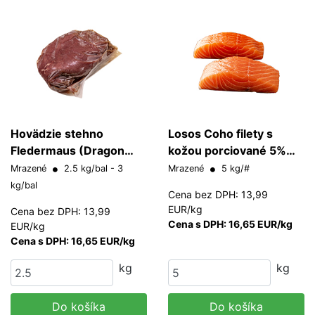
Hovädzie stehno
Losos Coho filety s
Fledermaus (Dragon
kožou porciované 5%
meat)
glazúra IN-OUT 200-
Mrazené
2.5 kg/bal - 3
Mrazené
5 kg/#
220 g/ks
kg/bal
Cena bez DPH: 13,99
EUR/kg
Cena bez DPH: 13,99
Cena s DPH: 16,65 EUR/kg
EUR/kg
Cena s DPH: 16,65 EUR/kg
kg
kg
Do košíka
Do košíka