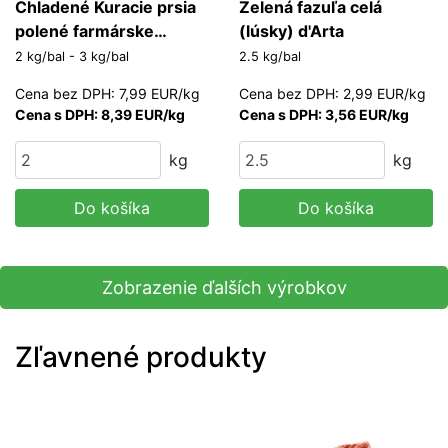
Chladené Kuracie prsia
Zelená fazuľa celá
polené farmárske
(lúsky) d'Arta
(kukuričné) Bátgrill
2 kg/bal - 3 kg/bal
2.5 kg/bal
Cena bez DPH: 7,99 EUR/kg
Cena bez DPH: 2,99 EUR/kg
Cena s DPH: 8,39 EUR/kg
Cena s DPH: 3,56 EUR/kg
kg
kg
Do košíka
Do košíka
Zobrazenie ďalších výrobkov
Zľavnené produkty