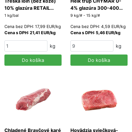
Treska loin (bez kože)
Heik trup CHYMAR 0-
10% glazúra RETAIL
4% glazúra 300-400
180-220 g/ks
g/ks
1 kg/bal
9 kg/# - 15 kg/#
Cena bez DPH: 17,99 EUR/kg
Cena bez DPH: 4,59 EUR/kg
Cena s DPH: 21,41 EUR/kg
Cena s DPH: 5,46 EUR/kg
kg
kg
Do košíka
Do košíka
Chladené Bravčové karé
Hovädzia sviečková-