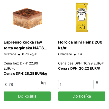
Espresso kocka raw
Horčica mini Heinz 200
torta vegánska NATS
ks/#
Rawline 65 g
Mrazené
0.78 kg/#
Chladené
1 #
Cena bez DPH: 22,99
Cena bez DPH: 16,99 EUR/#
EUR/kg
Cena s DPH: 20,22 EUR/#
Cena s DPH: 28,28 EUR/kg
kg
#
Do košíka
Do košíka