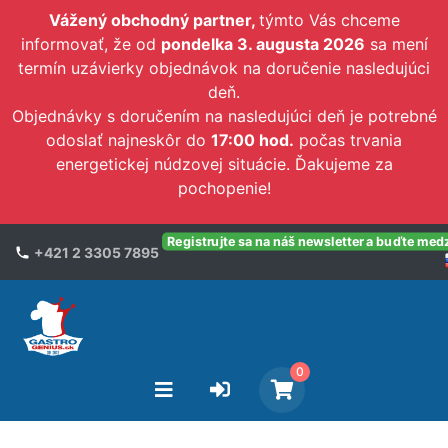
Vážený obchodný partner,
týmto Vás chceme
informovať, že od
pondelka 3. augusta 2026
sa mení
termín uzávierky objednávok na doručenie nasledujúci
deň.
Objednávky s doručením na nasledujúci deň je potrebné
odoslať najneskôr do
17:00 hod.
počas trvania
energetickej núdzovej situácie. Ďakujeme za
pochopenie!
Registrujte sa na náš newsletter a buďte med
+421 2 3305 7895
0