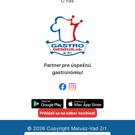
O nás
Partner pre úspešnú
gastronómiu!
Prihlásiť sa na odber noviniek!
© 2026 Copyright Matusz-Vad Zrt.