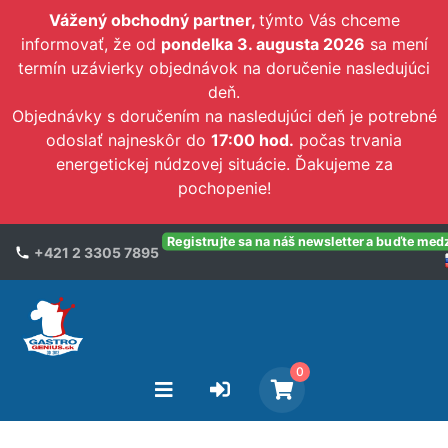
Vážený obchodný partner,
týmto Vás chceme
informovať, že od
pondelka 3. augusta 2026
sa mení
termín uzávierky objednávok na doručenie nasledujúci
deň.
Objednávky s doručením na nasledujúci deň je potrebné
odoslať najneskôr do
17:00 hod.
počas trvania
energetickej núdzovej situácie. Ďakujeme za
pochopenie!
Registrujte sa na náš newsletter a buďte med
+421 2 3305 7895
0