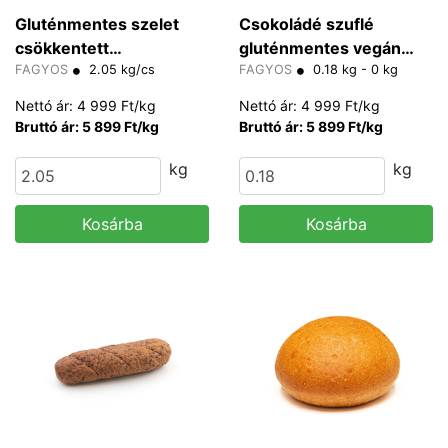
Gluténmentes szelet
Csokoládé szuflé
csökkentett
gluténmentes vegán
laktóztartalmú
FAGYOS
2.05 kg/cs
"HALAL" 90 g/db
FAGYOS
0.18 kg - 0 kg
krémsajttal és felezett
Nettó ár: 4 999 Ft/kg
Nettó ár: 4 999 Ft/kg
eperrel -
Bruttó ár: 5 899 Ft/kg
Bruttó ár: 5 899 Ft/kg
kg
kg
Kosárba
Kosárba