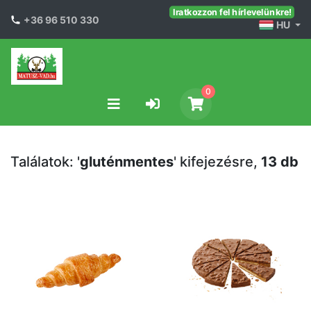
Iratkozzon fel hírlevelünkre!
+36 96 510 330
HU
0
Találatok: '
gluténmentes
' kifejezésre,
13 db