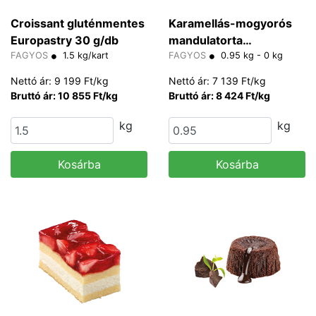
Croissant gluténmentes
Karamellás-mogyorós
Europastry 30 g/db
mandulatorta
FAGYOS
1.5 kg/kart
gluténmentes 80 g/db
FAGYOS
0.95 kg - 0 kg
Nettó ár: 9 199 Ft/kg
Nettó ár: 7 139 Ft/kg
Bruttó ár: 10 855 Ft/kg
Bruttó ár: 8 424 Ft/kg
kg
kg
Kosárba
Kosárba