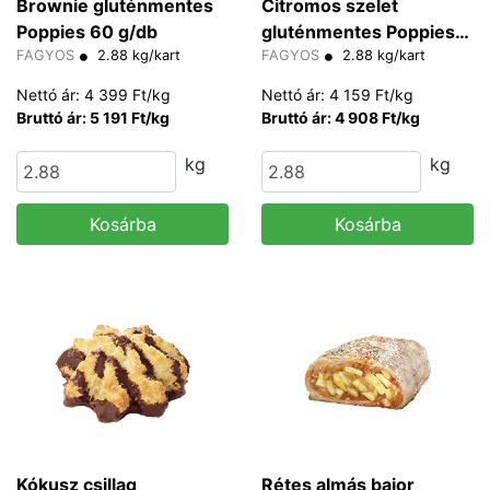
Brownie gluténmentes
Citromos szelet
Poppies 60 g/db
gluténmentes Poppies
FAGYOS
2.88 kg/kart
60 g/db
FAGYOS
2.88 kg/kart
Nettó ár: 4 399 Ft/kg
Nettó ár: 4 159 Ft/kg
Bruttó ár: 5 191 Ft/kg
Bruttó ár: 4 908 Ft/kg
kg
kg
Kosárba
Kosárba
Kókusz csillag
Rétes almás bajor