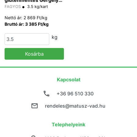
gluténmentes Gergely
350 g/db
FAGYOS
3.5 kg/kart
Nettó ár: 2 869 Ft/kg
Bruttó ár: 3 385 Ft/kg
kg
Kosárba
Kapcsolat
+36 96 510 330
rendeles@matusz-vad.hu
Telephelyeink