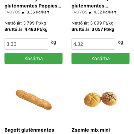
gluténmentes Poppies
gluténmentes
70 g/db
FAGYOS
3.36 kg/kart
Dinghartinger
FAGYOS
4.32 kg/kart
Nettó ár: 3 799 Ft/kg
Nettó ár: 3 099 Ft/kg
Bruttó ár: 4 483 Ft/kg
Bruttó ár: 3 657 Ft/kg
kg
kg
Kosárba
Kosárba
Bagett gluténmentes
Zsemle mix mini