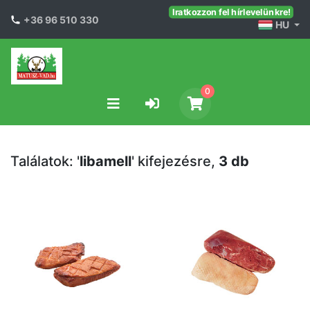
Iratkozzon fel hírlevelünkre!
+36 96 510 330
HU
0
Találatok: '
libamell
' kifejezésre,
3 db