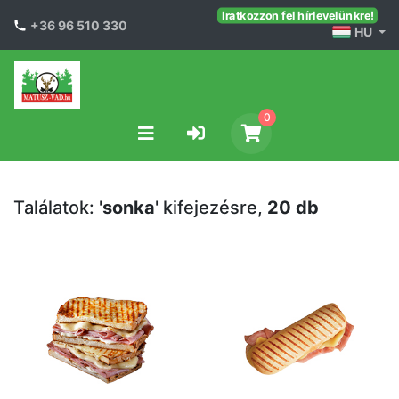
Iratkozzon fel hírlevelünkre!
+36 96 510 330
HU
0
Találatok: '
sonka
' kifejezésre,
20 db