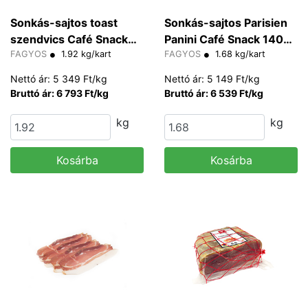
Sonkás-sajtos toast
Sonkás-sajtos Parisien
szendvics Café Snack
Panini Café Snack 140
160 g/db
FAGYOS
1.92 kg/kart
g/db
FAGYOS
1.68 kg/kart
Nettó ár: 5 349 Ft/kg
Nettó ár: 5 149 Ft/kg
Bruttó ár: 6 793 Ft/kg
Bruttó ár: 6 539 Ft/kg
kg
kg
Kosárba
Kosárba