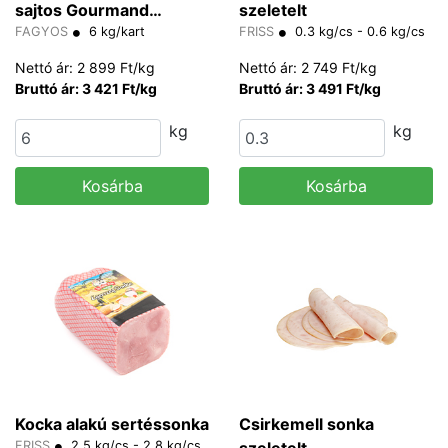
sajtos Gourmand
szeletelt
Pastries 100 g/db
FAGYOS
6 kg/kart
FRISS
0.3 kg/cs - 0.6 kg/cs
Nettó ár: 2 899 Ft/kg
Nettó ár: 2 749 Ft/kg
Bruttó ár: 3 421 Ft/kg
Bruttó ár: 3 491 Ft/kg
kg
kg
Kosárba
Kosárba
Kocka alakú sertéssonka
Csirkemell sonka
FRISS
2.5 kg/cs - 2.8 kg/cs