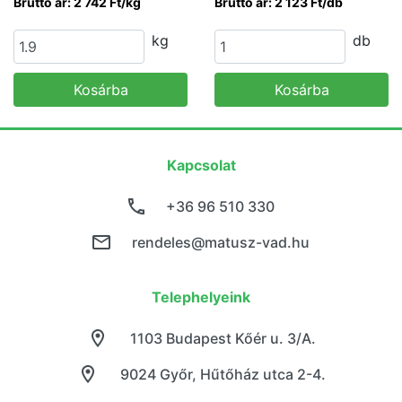
Bruttó ár: 2 742 Ft/kg
Bruttó ár: 2 123 Ft/db
kg
db
Kosárba
Kosárba
Kapcsolat
+36 96 510 330
rendeles@matusz-vad.hu
Telephelyeink
1103 Budapest Kőér u. 3/A.
9024 Győr, Hűtőház utca 2-4.