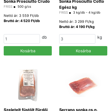
Sonka Prosciutto Crudo
Sonka Prosciutto Cotto
FRISS
500 g/cs
Egész kg
FRISS
3 kg/db - 4 kg/db
Nettó ár: 3 559 Ft/db
Bruttó ár: 4 520 Ft/db
Nettó ár: 3 299 Ft/kg
Bruttó ár: 4 190 Ft/kg
db
kg
Kosárba
Kosárba
Szeletelt füstölt Fürdői
Serrano sonka cs.n.