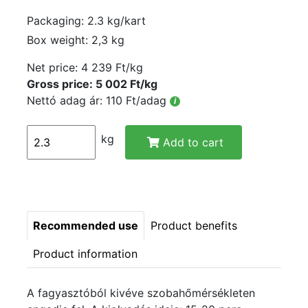
Packaging: 2.3 kg/kart
Box weight: 2,3 kg
Net price:
4 239 Ft/kg
Gross price: 5 002 Ft/kg
Nettó adag ár: 110 Ft/adag
i
kg
Add to cart
Recommended use
Product benefits
Product information
A fagyasztóból kivéve szobahőmérsékleten