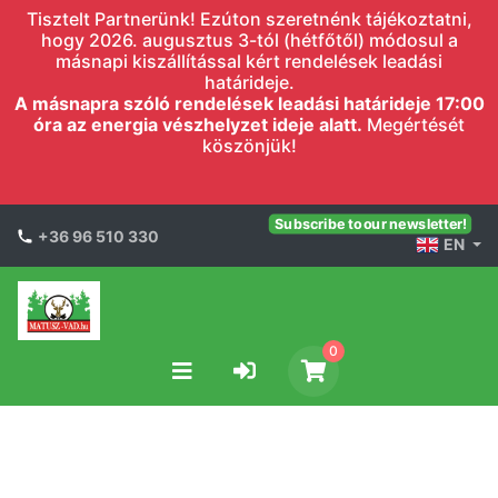
Tisztelt Partnerünk! Ezúton szeretnénk tájékoztatni,
hogy 2026. augusztus 3-tól (hétfőtől) módosul a
másnapi kiszállítással kért rendelések leadási
határideje.
A másnapra szóló rendelések leadási határideje 17:00
óra az energia vészhelyzet ideje alatt.
Megértését
köszönjük!
Subscribe to our newsletter!
+36 96 510 330
EN
0