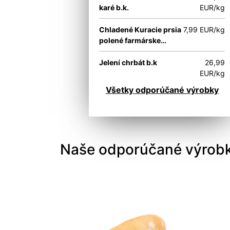
karé b.k.
EUR/kg
Chladené Kuracie prsia
7,99 EUR/kg
polené farmárske
(kukuričné) Bátgrill
Jelení chrbát b.k
26,99
EUR/kg
Všetky odporúčané výrobky
Naše odporúčané výrob