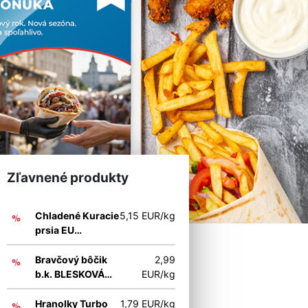
Next
Zľavnené produkty
Chladené Kuracie
5,15 EUR/kg
prsia EU
BLESKOVÁ AKCIA
Bravčový bôčik
2,99
b.k. BLESKOVÁ
EUR/kg
AKCIA
Hranolky Turbo
1,79 EUR/kg