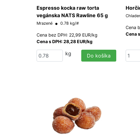
Espresso kocka raw torta
Horči
vegánska NATS Rawline 65 g
Chlade
Mrazené
0.78 kg/#
Cena b
Cena s
Cena bez DPH: 22,99 EUR/kg
Cena s DPH: 28,28 EUR/kg
kg
Do košíka