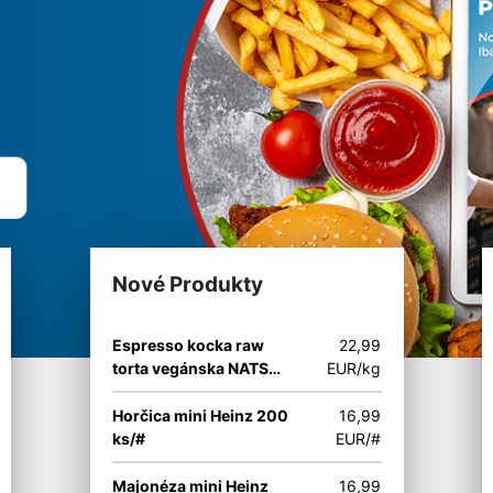
Nové Produkty
Espresso kocka raw
22,99
torta vegánska NATS
EUR/kg
Rawline 65 g
Horčica mini Heinz 200
16,99
ks/#
EUR/#
Majonéza mini Heinz
16,99