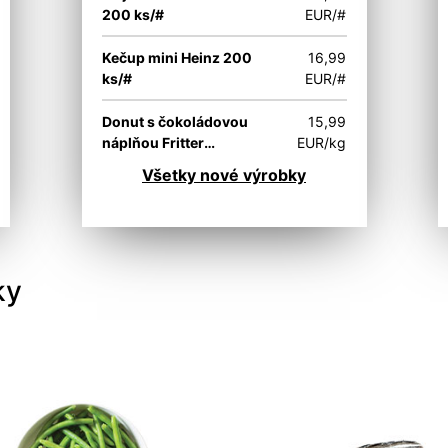
200 ks/#
EUR/#
Kečup mini Heinz 200
16,99
ks/#
EUR/#
Donut s čokoládovou
15,99
náplňou Fritter
EUR/kg
Europastry 20 g/ks
Všetky nové výrobky
ky