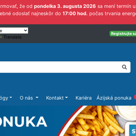
ormovať, že od
pondelka 3. augusta 2026
sa mení termín u
rebné odoslať najneskôr do
17:00 hod.
počas trvania energe
Registrujte s
Translate
lógy
O nás
Kontakt
Kariéra
Ázijská ponuka