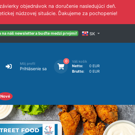
závierky objednávok na doručenie nasledujúci deň.
tickej núdzovej situácie. Ďakujeme za pochopenie!
SK
a na náš newsletter a buďte medzi prvými!
0
Váš košík
Môj profil
Netto:
0 EUR
Prihlásenie sa
Brutto:
0 EUR
Nové