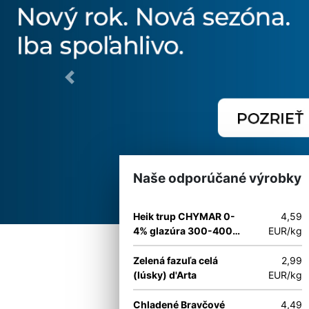
Previous
Naše odporúčané výrobky
Heik trup CHYMAR 0-
4,59
4% glazúra 300-400
EUR/kg
g/ks
Zelená fazuľa celá
2,99
(lúsky) d'Arta
EUR/kg
Chladené Bravčové
4,49