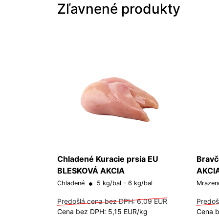
Zľavnené produkty
Chladené Kuracie prsia EU
Bravč
BLESKOVÁ AKCIA
AKCI
Chladené
5 kg/bal - 6 kg/bal
Mraze
Predošlá cena bez DPH:
6,09 EUR
Predoš
Cena bez DPH: 5,15 EUR/kg
Cena b