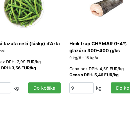
 fazuľa celá (lúsky) d'Arta
Heik trup CHYMAR 0-4%
glazúra 300-400 g/ks
bal
9 kg/# - 15 kg/#
ez DPH: 2,99 EUR/kg
 DPH: 3,56 EUR/kg
Cena bez DPH: 4,59 EUR/kg
Cena s DPH: 5,46 EUR/kg
kg
Do košíka
kg
Do ko