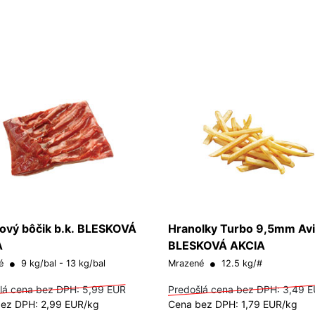
ový bôčik b.k. BLESKOVÁ
Hranolky Turbo 9,5mm Av
A
BLESKOVÁ AKCIA
né
9 kg/bal - 13 kg/bal
Mrazené
12.5 kg/#
lá cena bez DPH:
5,99 EUR
Predošlá cena bez DPH:
3,49 
ez DPH: 2,99 EUR/kg
Cena bez DPH: 1,79 EUR/kg