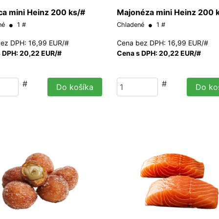
ca mini Heinz 200 ks/#
Majonéza mini Heinz 200 
né
1 #
Chladené
1 #
ez DPH: 16,99 EUR/#
Cena bez DPH: 16,99 EUR/#
 DPH: 20,22 EUR/#
Cena s DPH: 20,22 EUR/#
#
#
Do košíka
Do ko