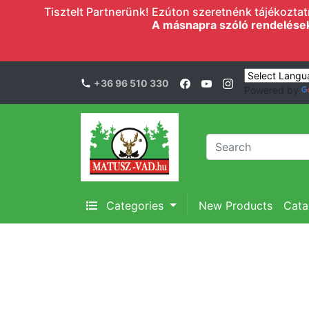
Tisztelt Partnerünk! Ezúton szeretnénk tájékoztatn
A másnapra szóló rendelések l
+36 96 510 330
Powered by
Categories
New Products
Cata