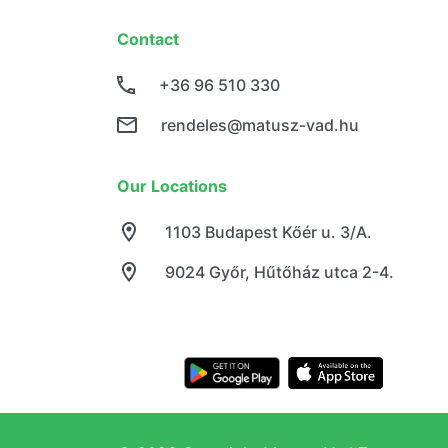
Contact
+36 96 510 330
rendeles@matusz-vad.hu
Our Locations
1103 Budapest Kőér u. 3/A.
9024 Győr, Hűtőház utca 2-4.