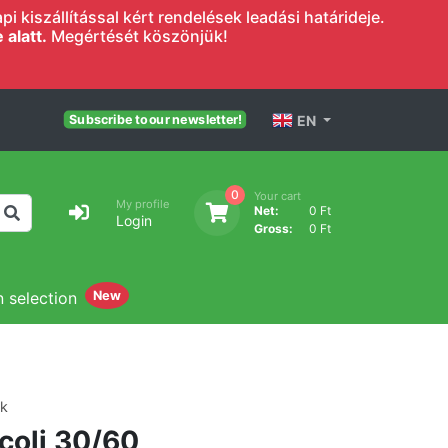
 kiszállítással kért rendelések leadási határideje.
alatt.
Megértését köszönjük!
EN
Subscribe to our newsletter!
0
Your cart
My profile
Net:
0 Ft
Login
Gross:
0 Ft
n selection
New
ek
coli 30/60