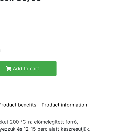
g
Add to cart
Product benefits
Product information
ket 200 °C-ra előmelegített forró,
yezzük és 12-15 perc alatt készresütjük.