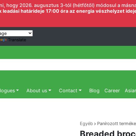
i, hogy 2026. augusztus 3-tól (hétfőtől) módosul a másnapi
eadási határideje 17:00 óra az energia vészhelyzet ideje 
Translate
logues
About us
Contact
Blog
Career
Asia
Egyéb
Panírozott termék
Breaded broc