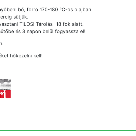
yőben: bő, forró 170-180 °C-os olajban
ercig sütjük.
asztani TILOS! Tárolás -18 fok alatt.
hűtőbe és 3 napon belül fogyassza el!
n.
ket hőkezelni kell!