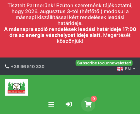
Tisztelt Partnerünk! Ezúton szeretnénk tájékoztatni,
hogy 2026. augusztus 3-tól (hétfőtől) módosul a
másnapi kiszállítással kért rendelések leadási
határideje.
A másnapra szóló rendelések leadási határideje 17:00
óra az energia vészhelyzet ideje alatt.
Megértését
köszönjük!
Subscribe to our newsletter!
+36 96 510 330
EN
0