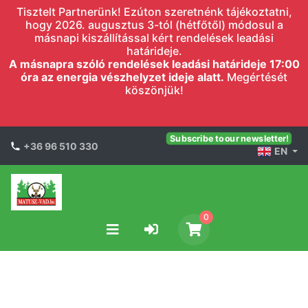
Tisztelt Partnerünk! Ezúton szeretnénk tájékoztatni,
hogy 2026. augusztus 3-tól (hétfőtől) módosul a
másnapi kiszállítással kért rendelések leadási
határideje.
A másnapra szóló rendelések leadási határideje 17:00
óra az energia vészhelyzet ideje alatt.
Megértését
köszönjük!
Subscribe to our newsletter!
+36 96 510 330
EN
0