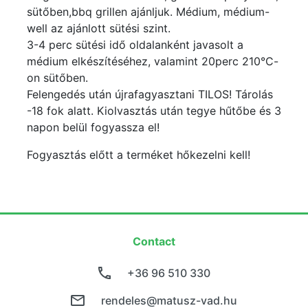
sütőben,bbq grillen ajánljuk. Médium, médium-
well az ajánlott sütési szint.
3-4 perc sütési idő oldalanként javasolt a
médium elkészítéséhez, valamint 20perc 210°C-
on sütőben.
Felengedés után újrafagyasztani TILOS! Tárolás
-18 fok alatt. Kiolvasztás után tegye hűtőbe és 3
napon belül fogyassza el!
Fogyasztás előtt a terméket hőkezelni kell!
Contact
+36 96 510 330
rendeles@matusz-vad.hu