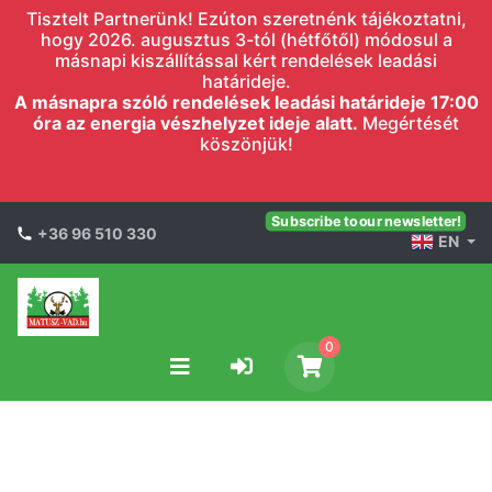
Tisztelt Partnerünk! Ezúton szeretnénk tájékoztatni,
hogy 2026. augusztus 3-tól (hétfőtől) módosul a
másnapi kiszállítással kért rendelések leadási
határideje.
A másnapra szóló rendelések leadási határideje 17:00
óra az energia vészhelyzet ideje alatt.
Megértését
köszönjük!
Subscribe to our newsletter!
+36 96 510 330
EN
0