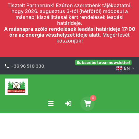
Tisztelt Partnerünk! Ezúton szeretnénk tájékoztatni,
hogy 2026. augusztus 3-tól (hétfőtől) módosul a
másnapi kiszállítással kért rendelések leadási
határideje.
A másnapra szóló rendelések leadási határideje 17:00
óra az energia vészhelyzet ideje alatt.
Megértését
köszönjük!
Subscribe to our newsletter!
+36 96 510 330
EN
0