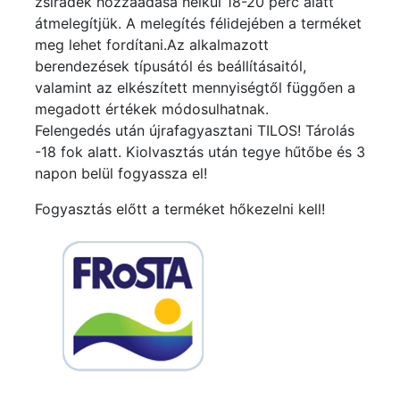
zsiradék hozzáadása nélkül 18-20 perc alatt
átmelegítjük. A melegítés félidejében a terméket
meg lehet fordítani.Az alkalmazott
berendezések típusától és beállításaitól,
valamint az elkészített mennyiségtől függően a
megadott értékek módosulhatnak.
Felengedés után újrafagyasztani TILOS! Tárolás
-18 fok alatt. Kiolvasztás után tegye hűtőbe és 3
napon belül fogyassza el!
Fogyasztás előtt a terméket hőkezelni kell!