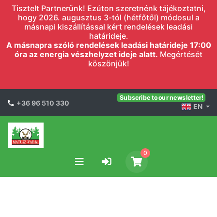
Tisztelt Partnerünk! Ezúton szeretnénk tájékoztatni,
hogy 2026. augusztus 3-tól (hétfőtől) módosul a
másnapi kiszállítással kért rendelések leadási
határideje.
A másnapra szóló rendelések leadási határideje 17:00
óra az energia vészhelyzet ideje alatt.
Megértését
köszönjük!
Subscribe to our newsletter!
+36 96 510 330
EN
0