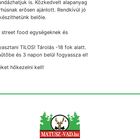
bundázhatjuk is. Közkedvelt alapanyag
húsnak erősen ajánlott. Rendkívül jó
észíthetünk belőle.
 street food egységeknek és
asztani TILOS! Tárolás -18 fok alatt.
hűtőbe és 3 napon belül fogyassza el!
ket hőkezelni kell!