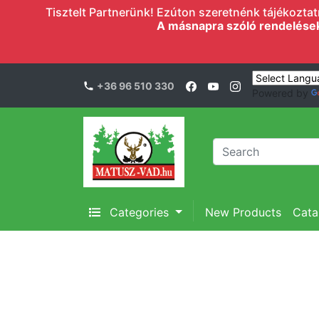
Tisztelt Partnerünk! Ezúton szeretnénk tájékoztatn
A másnapra szóló rendelések l
+36 96 510 330
Powered by
Categories
New Products
Cata