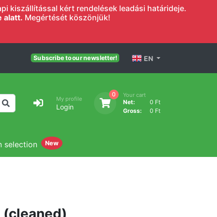
 kiszállítással kért rendelések leadási határideje.
alatt.
Megértését köszönjük!
EN
Subscribe to our newsletter!
0
Your cart
My profile
Net:
0 Ft
Login
Gross:
0 Ft
n selection
New
n (cleaned)