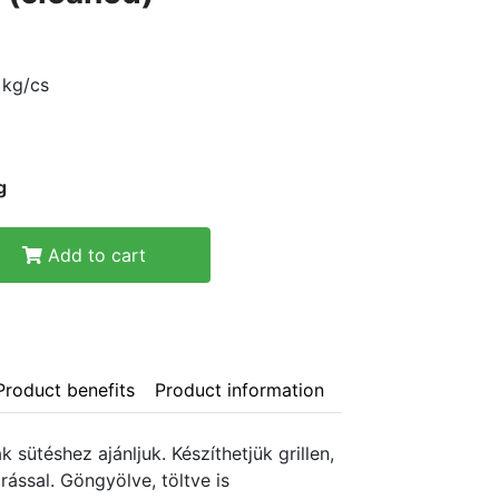
 kg/cs
g
Add to cart
Product benefits
Product information
 sütéshez ajánljuk. Készíthetjük grillen,
rással. Göngyölve, töltve is