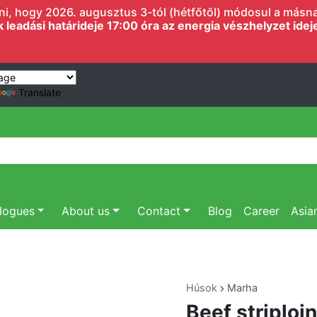
i, hogy 2026. augusztus 3-tól (hétfőtől) módosul a másnapi
eadási határideje 17:00 óra az energia vészhelyzet ideje 
Translate
logues
About us
Contact
Blog
Career
Asia
Húsok
Marha
Beef striploi