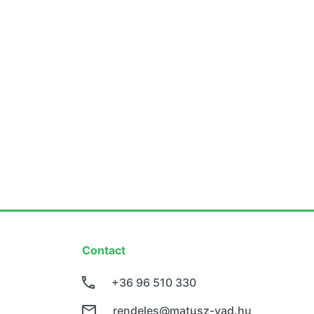
Contact
+36 96 510 330
rendeles@matusz-vad.hu