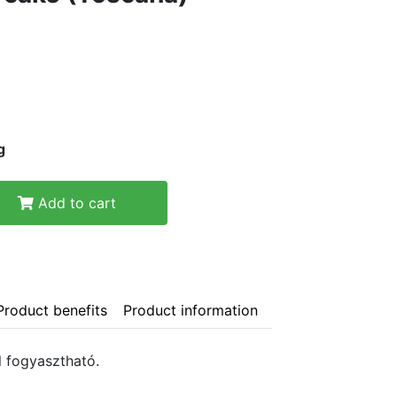
g
Add to cart
Product benefits
Product information
 fogyasztható.