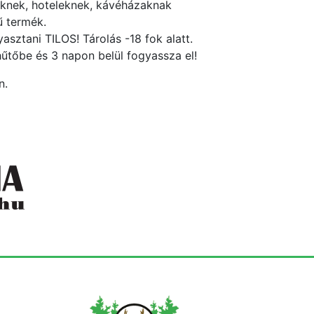
knek, hoteleknek, kávéházaknak
ű termék.
asztani TILOS! Tárolás -18 fok alatt.
hűtőbe és 3 napon belül fogyassza el!
n.