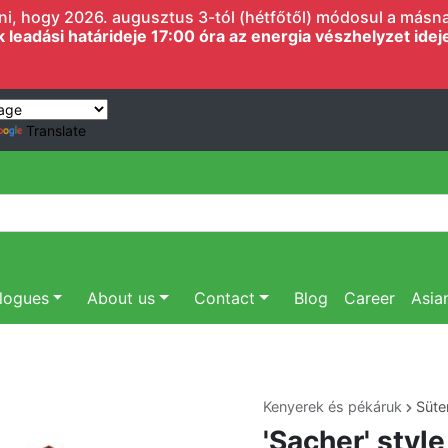
i, hogy 2026. augusztus 3-tól (hétfőtől) módosul a másnapi
eadási határideje 17:00 óra az energia vészhelyzet ideje 
Translate
logues
About us
Contact
Blog
Career
Asia
Kenyerek és pékáruk
Süt
'Sacher' styl