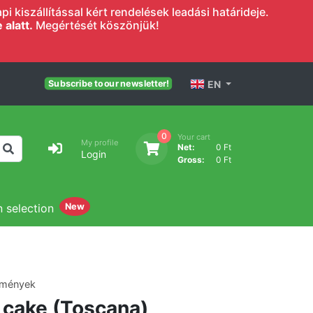
 kiszállítással kért rendelések leadási határideje.
alatt.
Megértését köszönjük!
EN
Subscribe to our newsletter!
0
Your cart
My profile
Net:
0 Ft
Login
Gross:
0 Ft
n selection
New
emények
e cake (Toscana)