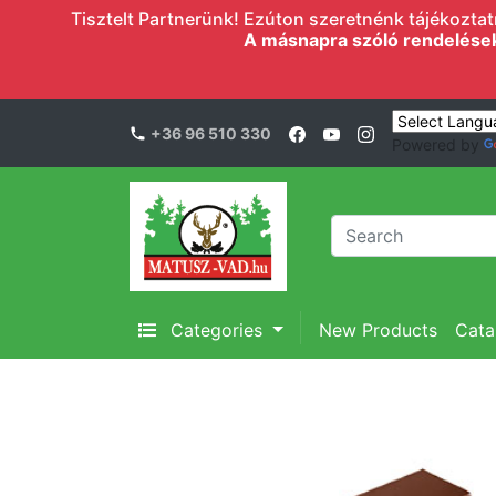
Tisztelt Partnerünk! Ezúton szeretnénk tájékoztatn
A másnapra szóló rendelések l
+36 96 510 330
Powered by
Categories
New Products
Cata