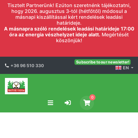
Tisztelt Partnerünk! Ezúton szeretnénk tájékoztatni,
hogy 2026. augusztus 3-tól (hétfőtől) módosul a
másnapi kiszállítással kért rendelések leadási
határideje.
A másnapra szóló rendelések leadási határideje 17:00
óra az energia vészhelyzet ideje alatt.
Megértését
köszönjük!
Subscribe to our newsletter!
+36 96 510 330
EN
0