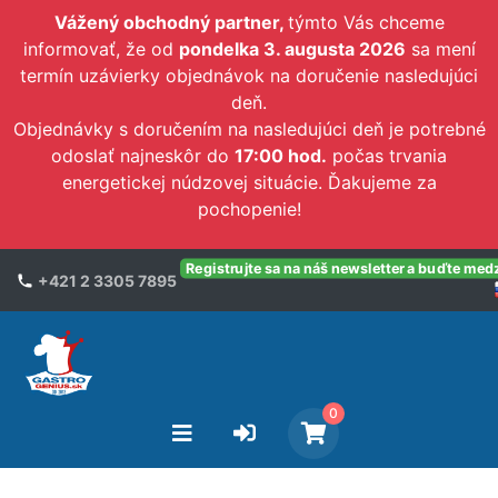
Vážený obchodný partner,
týmto Vás chceme
informovať, že od
pondelka 3. augusta 2026
sa mení
termín uzávierky objednávok na doručenie nasledujúci
deň.
Objednávky s doručením na nasledujúci deň je potrebné
odoslať najneskôr do
17:00 hod.
počas trvania
energetickej núdzovej situácie. Ďakujeme za
pochopenie!
Registrujte sa na náš newsletter a buďte med
+421 2 3305 7895
0