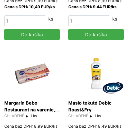
Cena bez DPH: 9,99 EUR/ks
Cena bez DPH: 8,99 EUR/ks
Cena s DPH: 10,49 EUR/ks
Cena s DPH: 9,44 EUR/ks
ks
ks
Do košíka
Do košíka
Margarín Bebo
Maslo tekuté Debic
Restaurant na varenie,
Roast&Fry
pečenie
CHLADENÉ
1 ks
CHLADENÉ
1 ks
Cena bez DPH: 8,99 EUR/ks
Cena bez DPH: 8,49 EUR/ks