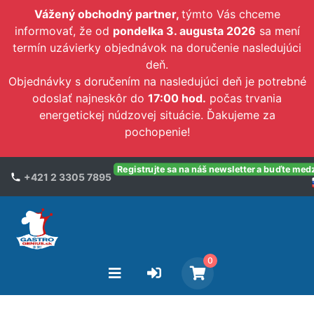
Vážený obchodný partner,
týmto Vás chceme
informovať, že od
pondelka 3. augusta 2026
sa mení
termín uzávierky objednávok na doručenie nasledujúci
deň.
Objednávky s doručením na nasledujúci deň je potrebné
odoslať najneskôr do
17:00 hod.
počas trvania
energetickej núdzovej situácie. Ďakujeme za
pochopenie!
Registrujte sa na náš newsletter a buďte med
+421 2 3305 7895
0