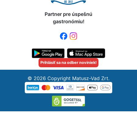
Partner pre úspešnú
gastronómiu!
Prihlásiť sa na odber noviniek!
© 2026 Copyright Matusz-Vad Zrt.