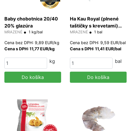
Baby chobotnica 20/40
Ha Kau Royal (plnené
20% glazúra
taštičky s krevetami)
MRAZENÉ
1 kg/bal
800 g/bal
MRAZENÉ
1 bal
Cena bez DPH: 9,89 EUR/kg
Cena bez DPH: 9,59 EUR/bal
Cena s DPH: 11,77 EUR/kg
Cena s DPH: 11,41 EUR/bal
kg
bal
Do košíka
Do košíka