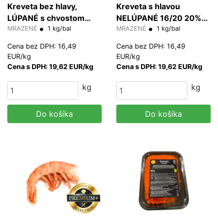
Kreveta bez hlavy,
Kreveta s hlavou
LÚPANÉ s chvostom
NELÚPANÉ 16/20 20%
16/20 20% glazúra
MRAZENÉ
1 kg/bal
glazúra (HOSO)
MRAZENÉ
1 kg/bal
(PDTO)
Cena bez DPH: 16,49
Cena bez DPH: 16,49
EUR/kg
EUR/kg
Cena s DPH: 19,62 EUR/kg
Cena s DPH: 19,62 EUR/kg
kg
kg
Do košíka
Do košíka