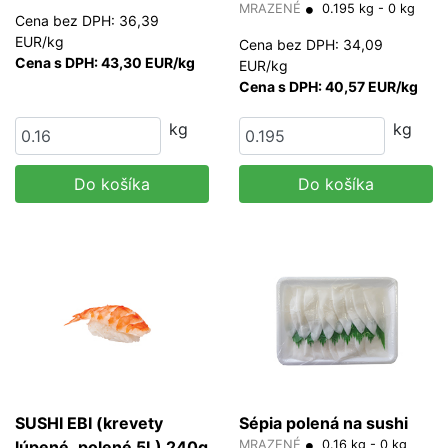
MRAZENÉ
0.195 kg - 0 kg
Cena bez DPH: 36,39
EUR/kg
Cena bez DPH: 34,09
Cena s DPH: 43,30 EUR/kg
EUR/kg
Cena s DPH: 40,57 EUR/kg
kg
kg
Do košíka
Do košíka
SUSHI EBI (krevety
Sépia polená na sushi
lúpené, polené 5L) 240g
MRAZENÉ
0.16 kg - 0 kg