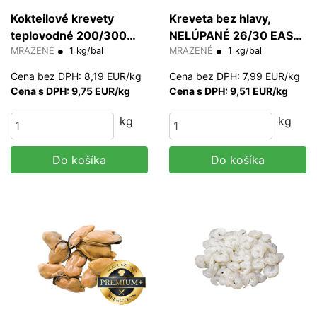
Kokteilové krevety
Kreveta bez hlavy,
teplovodné 200/300
NELÚPANÉ 26/30 EASY
20% glazúra
MRAZENÉ
1 kg/bal
PEEL 30% glazúra
MRAZENÉ
1 kg/bal
(HLSO)
Cena bez DPH: 8,19 EUR/kg
Cena bez DPH: 7,99 EUR/kg
Cena s DPH: 9,75 EUR/kg
Cena s DPH: 9,51 EUR/kg
kg
kg
Do košíka
Do košíka