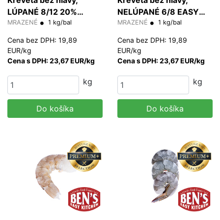
LÚPANÉ 8/12 20%
NELÚPANÉ 6/8 EASY
glazúra (PD)
MRAZENÉ
1 kg/bal
PEEL 20% glazúra
MRAZENÉ
1 kg/bal
(HLSO)
Cena bez DPH: 19,89
Cena bez DPH: 19,89
EUR/kg
EUR/kg
Cena s DPH: 23,67 EUR/kg
Cena s DPH: 23,67 EUR/kg
kg
kg
Do košíka
Do košíka