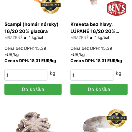
Scampi (homár nórsky)
Kreveta bez hlavy,
16/20 20% glazúra
LÚPANÉ 16/20 20%
MRAZENÉ
1 kg/bal
glazúra (PD)
MRAZENÉ
1 kg/bal
Cena bez DPH: 15,39
Cena bez DPH: 15,39
EUR/kg
EUR/kg
Cena s DPH: 18,31 EUR/kg
Cena s DPH: 18,31 EUR/kg
kg
kg
Do košíka
Do košíka