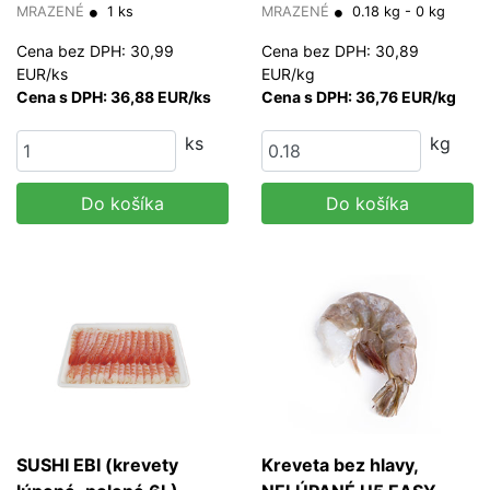
g/ks
MRAZENÉ
1 ks
3L) 180g
MRAZENÉ
0.18 kg - 0 kg
Cena bez DPH: 30,99
Cena bez DPH: 30,89
EUR/ks
EUR/kg
Cena s DPH: 36,88 EUR/ks
Cena s DPH: 36,76 EUR/kg
ks
kg
Do košíka
Do košíka
SUSHI EBI (krevety
Kreveta bez hlavy,