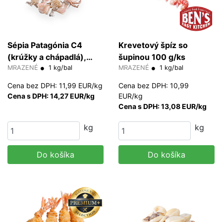
Sépia Patagónia C4
Krevetový špíz so
(krúžky a chápadlá),
šupinou 100 g/ks
čistené 15% glazúra
MRAZENÉ
1 kg/bal
MRAZENÉ
1 kg/bal
Cena bez DPH: 11,99 EUR/kg
Cena bez DPH: 10,99
Cena s DPH: 14,27 EUR/kg
EUR/kg
Cena s DPH: 13,08 EUR/kg
kg
kg
Do košíka
Do košíka