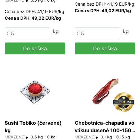
MRAZENÉ
0.5 kg - 0 kg
Cena bez DPH: 41,19 EUR/kg
Cena s DPH: 49,02 EUR/kg
Cena bez DPH: 41,19 EUR/kg
Cena s DPH: 49,02 EUR/kg
kg
kg
Do košíka
Do košíka
Sushi Tobiko (červené)
Chobotnica-chapadlá vo
kg
vákuu dusené 100-150
MRAZENÉ
0.5 kg - 0 kg
g/bal
MRAZENÉ
0.1 kg - 0.15 kg