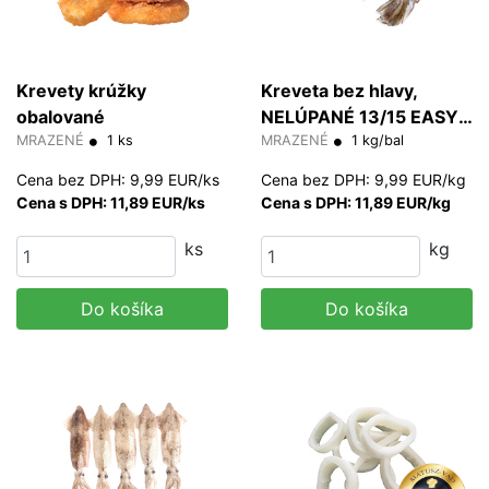
Krevety krúžky
Kreveta bez hlavy,
obalované
NELÚPANÉ 13/15 EASY
MRAZENÉ
1 ks
PEEL 30% glazúra
MRAZENÉ
1 kg/bal
(HLSO)
Cena bez DPH: 9,99 EUR/ks
Cena bez DPH: 9,99 EUR/kg
Cena s DPH: 11,89 EUR/ks
Cena s DPH: 11,89 EUR/kg
ks
kg
Do košíka
Do košíka