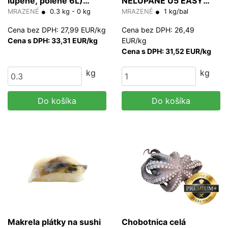
lúpené, polené 6L)
NELÚPANÉ U5 EASY
300g
MRAZENÉ
0.3 kg - 0 kg
PEEL
MRAZENÉ
1 kg/bal
Cena bez DPH: 27,99 EUR/kg
Cena bez DPH: 26,49
Cena s DPH: 33,31 EUR/kg
EUR/kg
Cena s DPH: 31,52 EUR/kg
kg
kg
Do košíka
Do košíka
Makrela plátky na sushi
Chobotnica celá