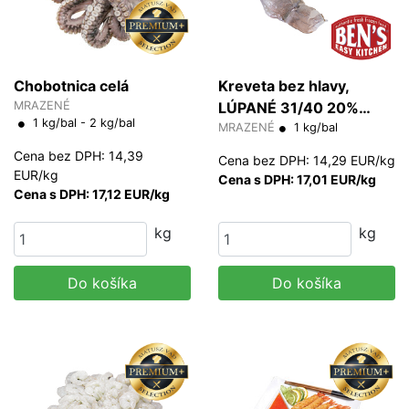
Chobotnica celá
Kreveta bez hlavy,
MRAZENÉ
LÚPANÉ 31/40 20%
1 kg/bal - 2 kg/bal
glazúra (PD)
MRAZENÉ
1 kg/bal
Cena bez DPH: 14,39
Cena bez DPH: 14,29 EUR/kg
EUR/kg
Cena s DPH: 17,01 EUR/kg
Cena s DPH: 17,12 EUR/kg
kg
kg
Do košíka
Do košíka