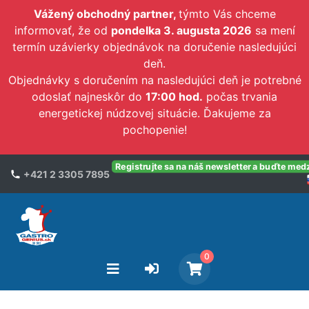
Vážený obchodný partner,
týmto Vás chceme
informovať, že od
pondelka 3. augusta 2026
sa mení
termín uzávierky objednávok na doručenie nasledujúci
deň.
Objednávky s doručením na nasledujúci deň je potrebné
odoslať najneskôr do
17:00 hod.
počas trvania
energetickej núdzovej situácie. Ďakujeme za
pochopenie!
Registrujte sa na náš newsletter a buďte med
+421 2 3305 7895
0