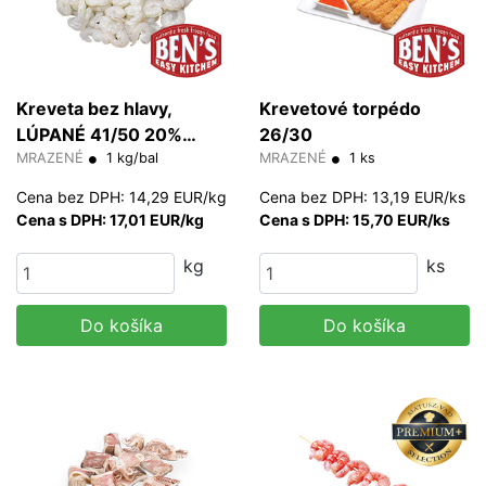
Kreveta bez hlavy,
Krevetové torpédo
LÚPANÉ 41/50 20%
26/30
glazúra (PD)
MRAZENÉ
1 kg/bal
MRAZENÉ
1 ks
Cena bez DPH: 14,29 EUR/kg
Cena bez DPH: 13,19 EUR/ks
Cena s DPH: 17,01 EUR/kg
Cena s DPH: 15,70 EUR/ks
kg
ks
Do košíka
Do košíka