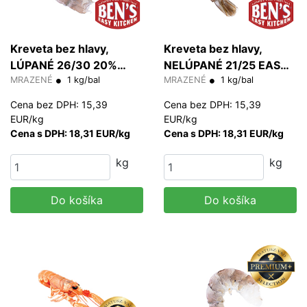
Kreveta bez hlavy,
Kreveta bez hlavy,
LÚPANÉ 26/30 20%
NELÚPANÉ 21/25 EASY
glazúra (PD)
MRAZENÉ
1 kg/bal
PEEL 20% glazúra
MRAZENÉ
1 kg/bal
(HLSO) g/ks
Cena bez DPH: 15,39
Cena bez DPH: 15,39
EUR/kg
EUR/kg
Cena s DPH: 18,31 EUR/kg
Cena s DPH: 18,31 EUR/kg
kg
kg
Do košíka
Do košíka