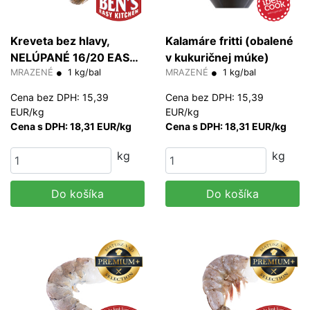
Kreveta bez hlavy,
Kalamáre fritti (obalené
NELÚPANÉ 16/20 EASY
v kukuričnej múke)
PEEL 20% glazúra
MRAZENÉ
1 kg/bal
MRAZENÉ
1 kg/bal
(HLSO)
Cena bez DPH: 15,39
Cena bez DPH: 15,39
EUR/kg
EUR/kg
Cena s DPH: 18,31 EUR/kg
Cena s DPH: 18,31 EUR/kg
kg
kg
Do košíka
Do košíka