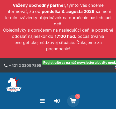
Vážený obchodný partner,
týmto Vás chceme
informovať, že od
pondelka 3. augusta 2026
sa mení
termín uzávierky objednávok na doručenie nasledujúci
deň.
Objednávky s doručením na nasledujúci deň je potrebné
odoslať najneskôr do
17:00 hod.
počas trvania
energetickej núdzovej situácie. Ďakujeme za
pochopenie!
Registrujte sa na náš newsletter a buďte med
+421 2 3305 7895
0