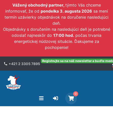
Vážený obchodný partner,
týmto Vás chceme
informovať, že od
pondelka 3. augusta 2026
sa mení
termín uzávierky objednávok na doručenie nasledujúci
deň.
Objednávky s doručením na nasledujúci deň je potrebné
odoslať najneskôr do
17:00 hod.
počas trvania
energetickej núdzovej situácie. Ďakujeme za
pochopenie!
Registrujte sa na náš newsletter a buďte med
+421 2 3305 7895
0