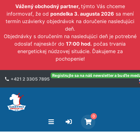
Vážený obchodný partner,
týmto Vás chceme
informovať, že od
pondelka 3. augusta 2026
sa mení
termín uzávierky objednávok na doručenie nasledujúci
deň.
Objednávky s doručením na nasledujúci deň je potrebné
odoslať najneskôr do
17:00 hod.
počas trvania
energetickej núdzovej situácie. Ďakujeme za
pochopenie!
Registrujte sa na náš newsletter a buďte med
+421 2 3305 7895
0