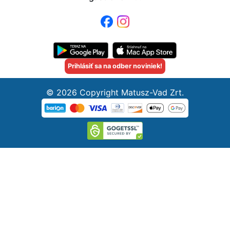
Prihlásiť sa na odber noviniek!
© 2026 Copyright Matusz-Vad Zrt.