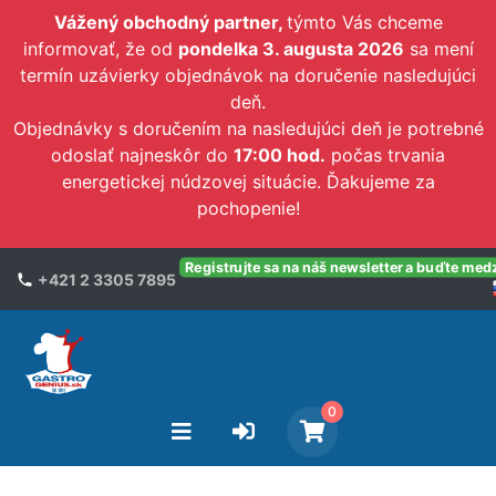
Vážený obchodný partner,
týmto Vás chceme
informovať, že od
pondelka 3. augusta 2026
sa mení
termín uzávierky objednávok na doručenie nasledujúci
deň.
Objednávky s doručením na nasledujúci deň je potrebné
odoslať najneskôr do
17:00 hod.
počas trvania
energetickej núdzovej situácie. Ďakujeme za
pochopenie!
Registrujte sa na náš newsletter a buďte med
+421 2 3305 7895
0