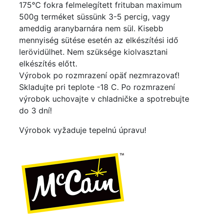
175°C fokra felmelegített frituban maximum
500g terméket süssünk 3-5 percig, vagy
ameddig aranybarnára nem sül. Kisebb
mennyiség sütése esetén az elkészítési idő
lerövidülhet. Nem szüksége kiolvasztani
elkészítés előtt.
Výrobok po rozmrazení opäť nezmrazovať!
Skladujte pri teplote -18 C. Po rozmrazení
výrobok uchovajte v chladničke a spotrebujte
do 3 dní!
Výrobok vyžaduje tepelnú úpravu!