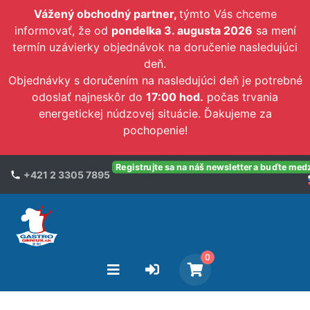
Vážený obchodný partner,
týmto Vás chceme
informovať, že od
pondelka 3. augusta 2026
sa mení
termín uzávierky objednávok na doručenie nasledujúci
deň.
Objednávky s doručením na nasledujúci deň je potrebné
odoslať najneskôr do
17:00 hod.
počas trvania
energetickej núdzovej situácie. Ďakujeme za
pochopenie!
Registrujte sa na náš newsletter a buďte med
+421 2 3305 7895
0