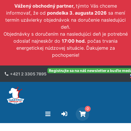
Vážený obchodný partner,
týmto Vás chceme
informovať, že od
pondelka 3. augusta 2026
sa mení
termín uzávierky objednávok na doručenie nasledujúci
deň.
Objednávky s doručením na nasledujúci deň je potrebné
odoslať najneskôr do
17:00 hod.
počas trvania
energetickej núdzovej situácie. Ďakujeme za
pochopenie!
Registrujte sa na náš newsletter a buďte med
+421 2 3305 7895
0