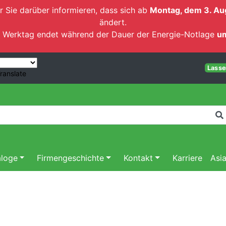
r Sie darüber informieren, dass sich ab
Montag, dem 3. Au
ändert.
ten Werktag endet während der Dauer der Energie-Notlage
um
Lassen
ranslate
aloge
Firmengeschichte
Kontakt
Karriere
Asi