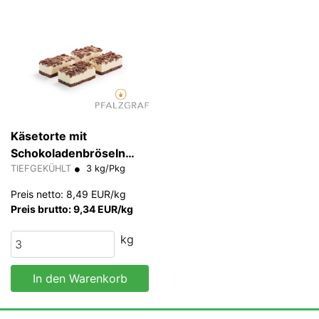
Käsetorte mit
Schokoladenbröseln
Pfalzgraf 150 g/Stk
TIEFGEKÜHLT
3 kg/Pkg
Preis netto: 8,49 EUR/kg
Preis brutto: 9,34 EUR/kg
kg
In den Warenkorb