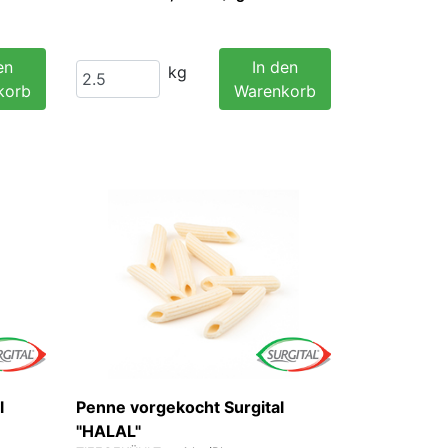
en
In den
kg
korb
Warenkorb
l
Penne vorgekocht Surgital
"HALAL"