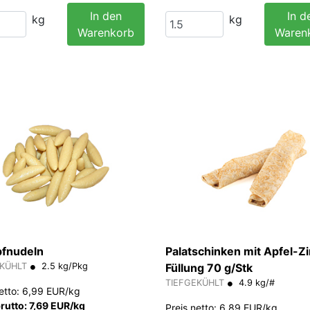
In den
In d
kg
kg
Warenkorb
Waren
fnudeln
Palatschinken mit Apfel-Z
EKÜHLT
2.5 kg/Pkg
Füllung 70 g/Stk
TIEFGEKÜHLT
4.9 kg/#
netto: 6,99 EUR/kg
brutto: 7,69 EUR/kg
Preis netto: 6,89 EUR/kg