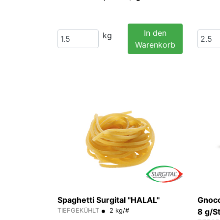
In den
kg
Warenkorb
Spaghetti Surgital "HALAL"
Gnocc
TIEFGEKÜHLT
2 kg/#
8 g/S