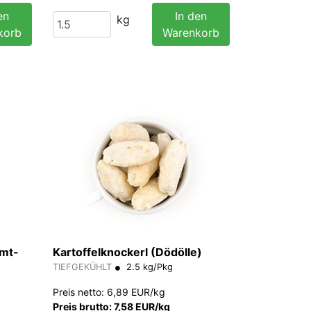
en
In den
kg
korb
Warenkorb
imt-
Kartoffelknockerl (Dödölle)
TIEFGEKÜHLT
2.5 kg/Pkg
Preis netto: 6,89 EUR/kg
Preis brutto: 7,58 EUR/kg