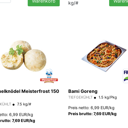
Warenkorb
Waren
kg/#
lknödel Meisterfrost 150
Bami Goreng
TIEFGEKÜHLT
1.5 kg/Pkg
EKÜHLT
7.5 kg/#
Preis netto: 6,99 EUR/kg
Preis brutto: 7,69 EUR/kg
netto: 6,99 EUR/kg
brutto: 7,69 EUR/kg