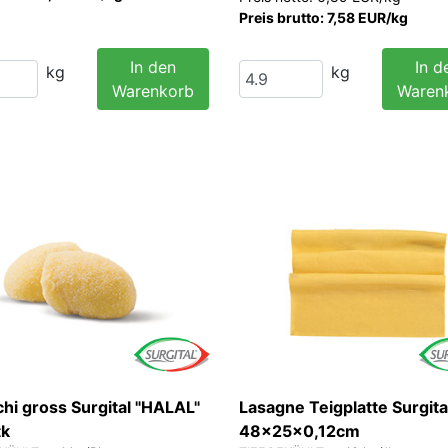
Preis brutto: 7,58 EUR/kg
In den
In d
kg
kg
Warenkorb
Waren
hi gross Surgital "HALAL"
Lasagne Teigplatte Surgita
tk
48x25x0,12cm