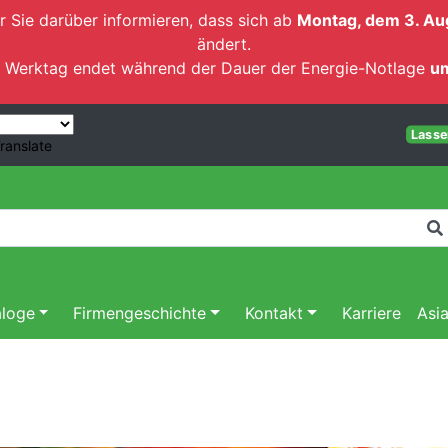
r Sie darüber informieren, dass sich ab
Montag, dem 3. Au
ändert.
ten Werktag endet während der Dauer der Energie-Notlage
um
Lassen
ranslate
aloge
Firmengeschichte
Kontakt
Karriere
Asi