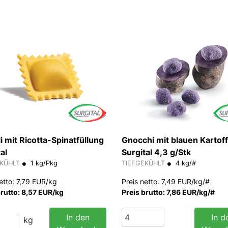
i mit Ricotta-Spinatfüllung
Gnocchi mit blauen Kartoff
al
Surgital 4,3 g/Stk
EKÜHLT
1 kg/Pkg
TIEFGEKÜHLT
4 kg/#
netto: 7,79 EUR/kg
Preis netto: 7,49 EUR/kg/#
brutto: 8,57 EUR/kg
Preis brutto: 7,86 EUR/kg/#
In den
In d
kg