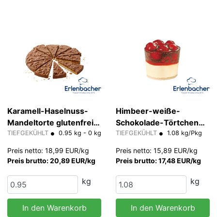
Karamell-Haselnuss-
Himbeer-weiße-
Mandeltorte glutenfrei
Schokolade-Törtchen
80 g/Stk
TIEFGEKÜHLT
0.95 kg - 0 kg
Erlenbacher 90 g/Stk
TIEFGEKÜHLT
1.08 kg/Pkg
Preis netto: 18,99 EUR/kg
Preis netto: 15,89 EUR/kg
Preis brutto: 20,89 EUR/kg
Preis brutto: 17,48 EUR/kg
kg
kg
In den Warenkorb
In den Warenkorb