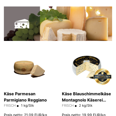
Käse Parmesan
Käse Blauschimmelkäse
Parmigiano Reggiano
Montagnolo Käserei
FRISCH
1 kg/Stk
70%
FRISCH
2 kg/Stk
Preis netto: 21,09 EUR/kg
Preis netto: 19,99 EUR/kg