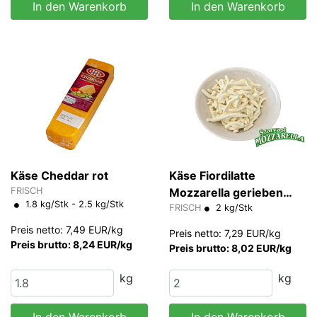
In den Warenkorb
In den Warenkorb
Käse Cheddar rot
Käse Fiordilatte
FRISCH
Mozzarella gerieben
1.8 kg/Stk - 2.5 kg/Stk
Taglio Napoli Szarvasi
FRISCH
2 kg/Stk
Preis netto: 7,49 EUR/kg
Preis netto: 7,29 EUR/kg
Preis brutto: 8,24 EUR/kg
Preis brutto: 8,02 EUR/kg
kg
kg
In den Warenkorb
In den Warenkorb