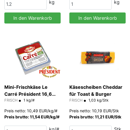
kg
kg
In den Warenkorb
In den Warenkorb
Mini-Frischkäse Le
Käsescheiben Cheddar
Carré Président 16,6
für Toast & Burger
g/Stk
FRISCH
1 kg/#
FRISCH
1,03 kg/Stk
Preis netto: 10,49 EUR/kg/#
Preis netto: 10,19 EUR/Stk
Preis brutto: 11,54 EUR/kg/#
Preis brutto: 11,21 EUR/Stk
kg/#
Stk