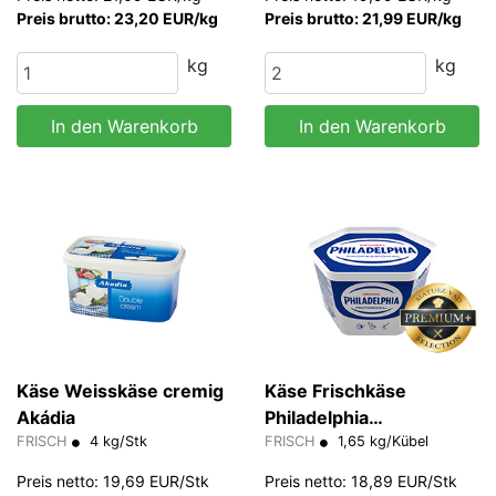
Preis brutto: 23,20 EUR/kg
Preis brutto: 21,99 EUR/kg
kg
kg
In den Warenkorb
In den Warenkorb
Käse Weisskäse cremig
Käse Frischkäse
Akádia
Philadelphia
FRISCH
4 kg/Stk
(Doppelrahmstufe)
FRISCH
1,65 kg/Kübel
Preis netto: 19,69 EUR/Stk
Preis netto: 18,89 EUR/Stk