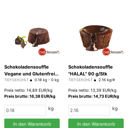
Schokoladensouffle
Schokoladensouffle
Vegane und Glutenfreie
"HALAL" 90 g/Stk
"HALAL" 90 g/Stk
TIEFGEKÜHLT
0.18 kg - 0 kg
TIEFGEKÜHLT
2.16 kg/#
Preis netto: 14,89 EUR/kg
Preis netto: 13,39 EUR/kg
Preis brutto: 16,38 EUR/kg
Preis brutto: 14,73 EUR/kg
kg
kg
In den Warenkorb
In den Warenkorb