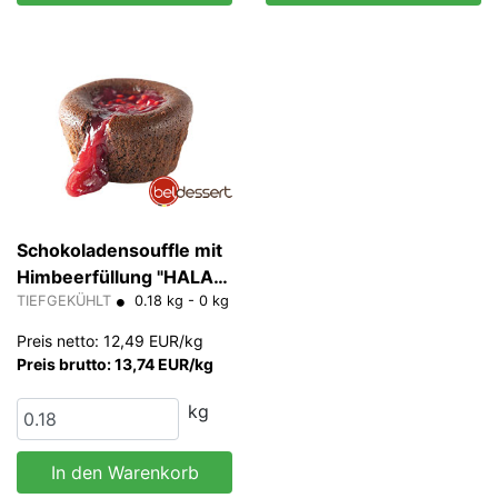
Schokoladensouffle mit
Himbeerfüllung "HALAL"
90 g/Stk
TIEFGEKÜHLT
0.18 kg - 0 kg
Preis netto: 12,49 EUR/kg
Preis brutto: 13,74 EUR/kg
kg
In den Warenkorb