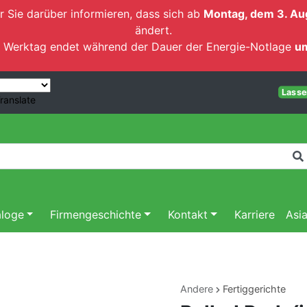
r Sie darüber informieren, dass sich ab
Montag, dem 3. Au
ändert.
ten Werktag endet während der Dauer der Energie-Notlage
um
Lassen
ranslate
aloge
Firmengeschichte
Kontakt
Karriere
Asi
Andere
Fertiggerichte