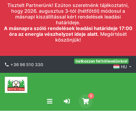
Tisztelt Partnerünk! Ezúton szeretnénk tájékoztatni,
hogy 2026. augusztus 3-tól (hétfőtől) módosul a
másnapi kiszállítással kért rendelések leadási
határideje.
A másnapra szóló rendelések leadási határideje 17:00
óra az energia vészhelyzet ideje alatt.
Megértését
köszönjük!
Iratkozzon fel hírlevelünkre!
+36 96 510 330
HU
0