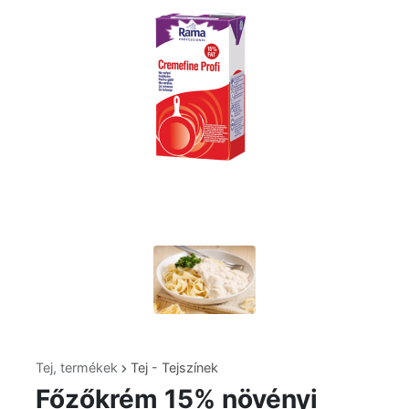
Tej, termékek
Tej - Tejszínek
Főzőkrém 15% növényi