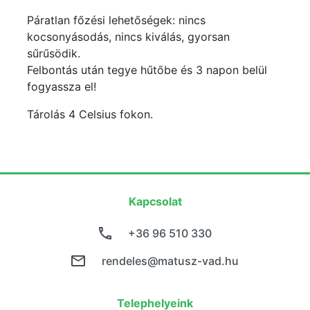
Páratlan főzési lehetőségek: nincs
kocsonyásodás, nincs kiválás, gyorsan
sűrűsödik.
Felbontás után tegye hűtőbe és 3 napon belül
fogyassza el!
Tárolás 4 Celsius fokon.
Kapcsolat
+36 96 510 330
rendeles@matusz-vad.hu
Telephelyeink