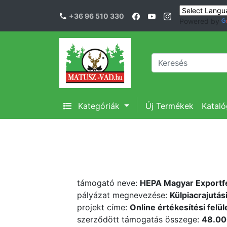
+36 96 510 330
Powered by
Kategóriák
Új Termékek
Katal
támogató neve:
HEPA Magyar Exportfe
pályázat megnevezése:
Külpiacrajutás
projekt címe:
Online értékesítési felü
szerződött támogatás összege:
48.00