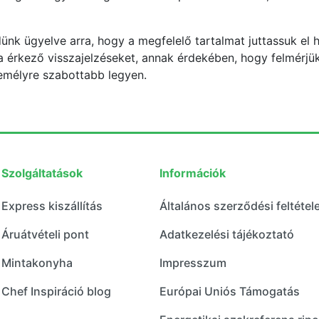
dünk ügyelve arra, hogy a megfelelő tartalmat juttassuk el
kra érkező visszajelzéseket, annak érdekében, hogy felmérjü
emélyre szabottabb legyen.
Szolgáltatások
Információk
Express kiszállítás
Általános szerződési feltétel
Áruátvételi pont
Adatkezelési tájékoztató
Mintakonyha
Impresszum
Chef Inspiráció blog
Európai Uniós Támogatás