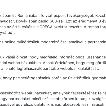
kiában és Romániában folytat export tevékenységet. Közel 
nyugat Szlovákiában pedig 600-zal. Ezt az eredményt 8 év
óban az értékesítés a HORECA szektor részére. A román fo
yvárad).
z online működésünk modernizálása, amellyel a partnerein
k vásárlóinkat, hogy megfelelő információhoz jussanak ter
leadni webáruházunkban. Annak érdekében, hogy még gördü
k a lehető legfelhasználóbarátabb weboldal kialakítását.
a, hogy partnerlátogatásaink során az üzletkötőink gyors
l összekötött webáruházunkat, amelynek fejlesztéséhez fel
hogy partnerinket minél szélesebb körben ki tudjuk szolgáln
ítségével ügyfélszolgálatunk is naprakészebb lesz, hívások