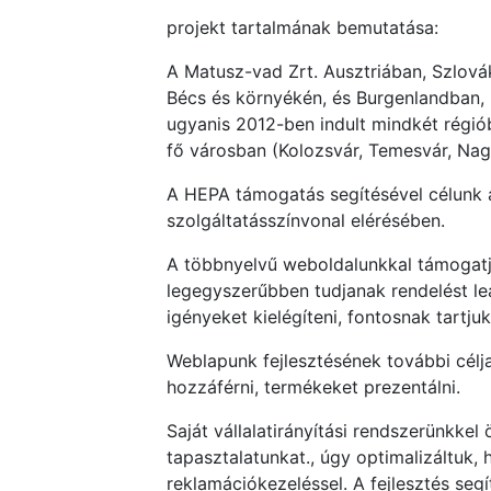
projekt tartalmának bemutatása:
A Matusz-vad Zrt. Ausztriában, Szlová
Bécs és környékén, és Burgenlandban, 
ugyanis 2012-ben indult mindkét régi
fő városban (Kolozsvár, Temesvár, Nag
A HEPA támogatás segítésével célunk a
szolgáltatásszínvonal elérésében.
A többnyelvű weboldalunkkal támogatju
legegyszerűbben tudjanak rendelést 
igényeket kielégíteni, fontosnak tartju
Weblapunk fejlesztésének további célj
hozzáférni, termékeket prezentálni.
Saját vállalatirányítási rendszerünkke
tapasztalatunkat., úgy optimalizáltuk, 
reklamációkezeléssel. A fejlesztés seg