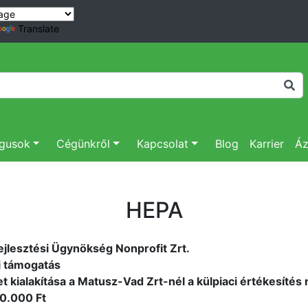
Translate
ógusok
Cégünkről
Kapcsolat
Blog
Karrier
Áz
HEPA
jlesztési Ügynökség Nonprofit Zrt.
i támogatás
let kialakítása a Matusz-Vad Zrt-nél a külpiaci értékesít
0.000 Ft