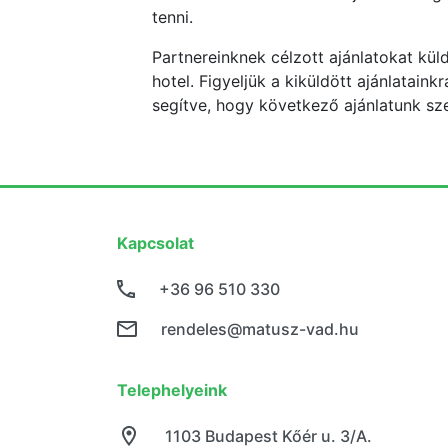
tenni.
Partnereinknek célzott ajánlatokat kül
hotel. Figyeljük a kiküldött ajánlatain
segítve, hogy következő ajánlatunk sz
Kapcsolat
+36 96 510 330
rendeles@matusz-vad.hu
Telephelyeink
1103 Budapest Kőér u. 3/A.