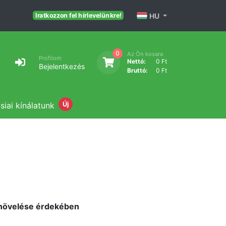
HU
Iratkozzon fel hírlevelünkre!
0
Az Ön kosara
Profilom
Nettó:
0 Ft
Bejelentkezés
Bruttó:
0 Ft
siai kínálatunk
Új
és növelése érdekében