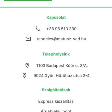
Kapcsolat
+36 96 510 330
rendeles@matusz-vad.hu
Telephelyeink
1103 Budapest Kőér u. 3/A.
9024 Győr, Hűtőház utca 2-4.
Szolgáltatások
Express kiszállítás
Áruátvételi pont