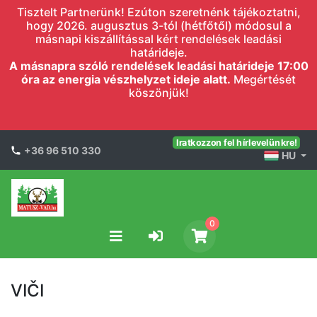
Tisztelt Partnerünk! Ezúton szeretnénk tájékoztatni,
hogy 2026. augusztus 3-tól (hétfőtől) módosul a
másnapi kiszállítással kért rendelések leadási
határideje.
A másnapra szóló rendelések leadási határideje 17:00
óra az energia vészhelyzet ideje alatt.
Megértését
köszönjük!
Iratkozzon fel hírlevelünkre!
+36 96 510 330
HU
0
VIČI