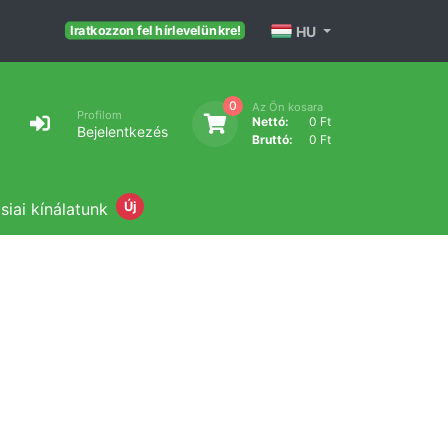
HU
Iratkozzon fel hírlevelünkre!
0
Az Ön kosara
Profilom
Nettó:
0 Ft
Bejelentkezés
Bruttó:
0 Ft
siai kínálatunk
Új