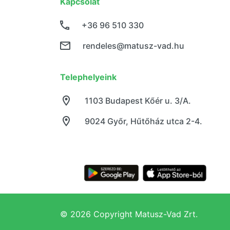
Kapcsolat
+36 96 510 330
rendeles@matusz-vad.hu
Telephelyeink
1103 Budapest Kőér u. 3/A.
9024 Győr, Hűtőház utca 2-4.
© 2026 Copyright Matusz-Vad Zrt.