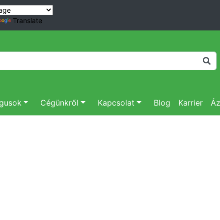
Translate
ógusok
Cégünkről
Kapcsolat
Blog
Karrier
Áz