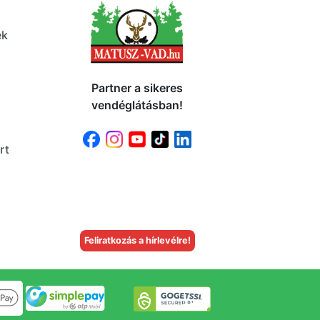
ek
Partner a sikeres
vendéglátásban!
rt
Feliratkozás a hírlevélre!