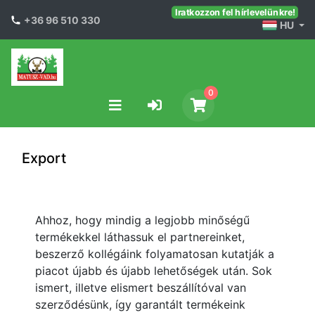
Iratkozzon fel hírlevelünkre!
+36 96 510 330
HU
0
Export
Ahhoz, hogy mindig a legjobb minőségű
termékekkel láthassuk el partnereinket,
beszerző kollégáink folyamatosan kutatják a
piacot újabb és újabb lehetőségek után. Sok
ismert, illetve elismert beszállítóval van
szerződésünk, így garantált termékeink