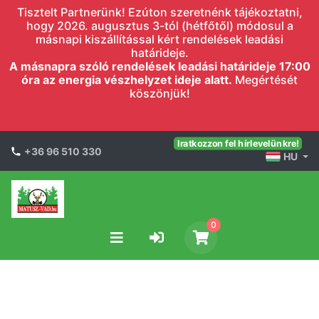
Tisztelt Partnerünk! Ezúton szeretnénk tájékoztatni,
hogy 2026. augusztus 3-tól (hétfőtől) módosul a
másnapi kiszállítással kért rendelések leadási
határideje.
A másnapra szóló rendelések leadási határideje 17:00
óra az energia vészhelyzet ideje alatt.
Megértését
köszönjük!
Iratkozzon fel hírlevelünkre!
+36 96 510 330
HU
0