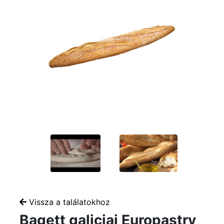
Vissza a találatokhoz
Bagett galiciai Europastry