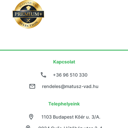
Kapcsolat
+36 96 510 330
rendeles@matusz-vad.hu
Telephelyeink
1103 Budapest Kőér u. 3/A.