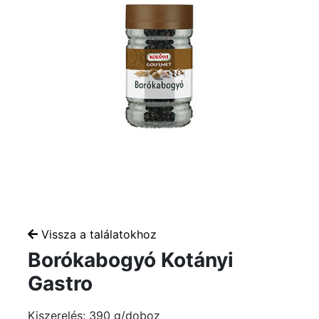
Vissza a találatokhoz
Borókabogyó Kotányi
Gastro
Kiszerelés: 390 g/doboz