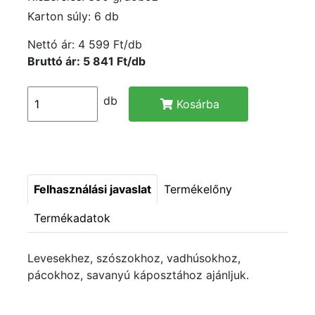
Karton súly: 6 db
Nettó ár:
4 599 Ft/db
Bruttó ár: 5 841 Ft/db
db
Kosárba
Felhasználási javaslat
Termékelőny
Termékadatok
Levesekhez, szószokhoz, vadhúsokhoz,
pácokhoz, savanyú káposztához ajánljuk.