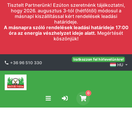
Tisztelt Partnerünk! Ezúton szeretnénk tájékoztatni,
hogy 2026. augusztus 3-tól (hétfőtől) módosul a
másnapi kiszállítással kért rendelések leadási
határideje.
A másnapra szóló rendelések leadási határideje 17:00
óra az energia vészhelyzet ideje alatt.
Megértését
köszönjük!
Iratkozzon fel hírlevelünkre!
+36 96 510 330
HU
0