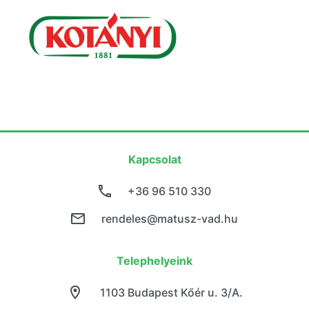
Kapcsolat
+36 96 510 330
rendeles@matusz-vad.hu
Telephelyeink
1103 Budapest Kőér u. 3/A.