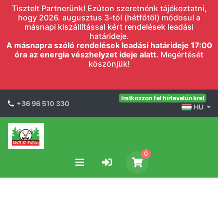
Tisztelt Partnerünk! Ezúton szeretnénk tájékoztatni,
hogy 2026. augusztus 3-tól (hétfőtől) módosul a
másnapi kiszállítással kért rendelések leadási
határideje.
A másnapra szóló rendelések leadási határideje 17:00
óra az energia vészhelyzet ideje alatt.
Megértését
köszönjük!
Iratkozzon fel hírlevelünkre!
+36 96 510 330
HU
0