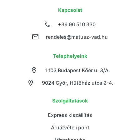
Kapcsolat
+36 96 510 330
rendeles@matusz-vad.hu
Telephelyeink
1103 Budapest Kőér u. 3/A.
9024 Győr, Hűtőház utca 2-4.
Szolgáltatások
Express kiszállítás
Áruátvételi pont