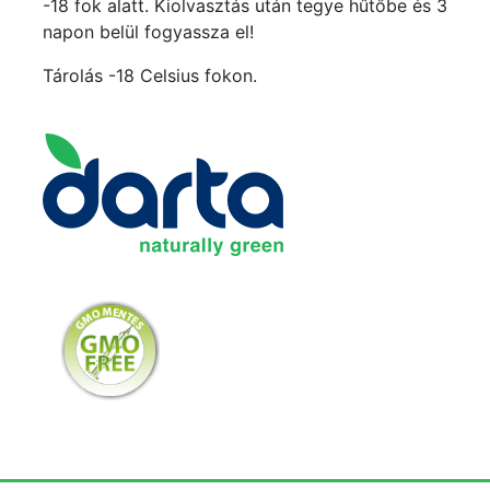
-18 fok alatt. Kiolvasztás után tegye hűtőbe és 3
napon belül fogyassza el!
Tárolás -18 Celsius fokon.