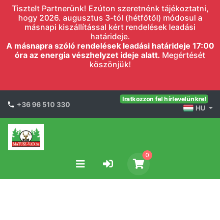
Tisztelt Partnerünk! Ezúton szeretnénk tájékoztatni,
hogy 2026. augusztus 3-tól (hétfőtől) módosul a
másnapi kiszállítással kért rendelések leadási
határideje.
A másnapra szóló rendelések leadási határideje 17:00
óra az energia vészhelyzet ideje alatt.
Megértését
köszönjük!
Iratkozzon fel hírlevelünkre!
+36 96 510 330
HU
0