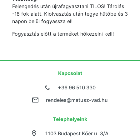
Felengedés után újrafagyasztani TILOS! Tárolás
-18 fok alatt. Kiolvasztás után tegye hűtőbe és 3
napon belül fogyassza el!
Fogyasztás előtt a terméket hőkezelni kell!
Kapcsolat
+36 96 510 330
rendeles@matusz-vad.hu
Telephelyeink
1103 Budapest Kőér u. 3/A.