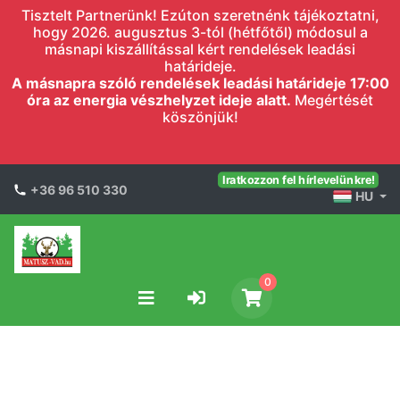
Tisztelt Partnerünk! Ezúton szeretnénk tájékoztatni,
hogy 2026. augusztus 3-tól (hétfőtől) módosul a
másnapi kiszállítással kért rendelések leadási
határideje.
A másnapra szóló rendelések leadási határideje 17:00
óra az energia vészhelyzet ideje alatt.
Megértését
köszönjük!
Iratkozzon fel hírlevelünkre!
+36 96 510 330
HU
0