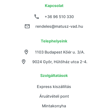
Kapcsolat
+36 96 510 330
rendeles@matusz-vad.hu
Telephelyeink
1103 Budapest Kőér u. 3/A.
9024 Győr, Hűtőház utca 2-4.
Szolgáltatások
Express kiszállítás
Áruátvételi pont
Mintakonyha