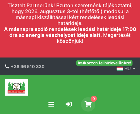
Tisztelt Partnerünk! Ezúton szeretnénk tájékoztatni,
hogy 2026. augusztus 3-tól (hétfőtől) módosul a
másnapi kiszállítással kért rendelések leadási
határideje.
A másnapra szóló rendelések leadási határideje 17:00
óra az energia vészhelyzet ideje alatt.
Megértését
köszönjük!
Iratkozzon fel hírlevelünkre!
+36 96 510 330
HU
0