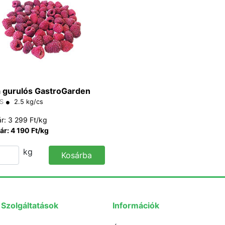
 gurulós GastroGarden
S
2.5 kg/cs
ár: 3 299 Ft/kg
ár: 4 190 Ft/kg
kg
Kosárba
Szolgáltatások
Információk