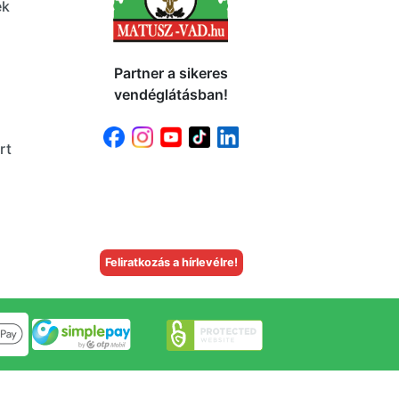
ek
Partner a sikeres
vendéglátásban!
rt
Feliratkozás a hírlevélre!