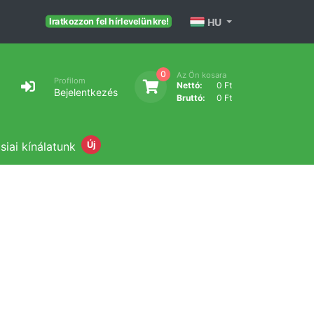
HU
Iratkozzon fel hírlevelünkre!
0
Az Ön kosara
Profilom
Nettó:
0 Ft
Bejelentkezés
Bruttó:
0 Ft
siai kínálatunk
Új