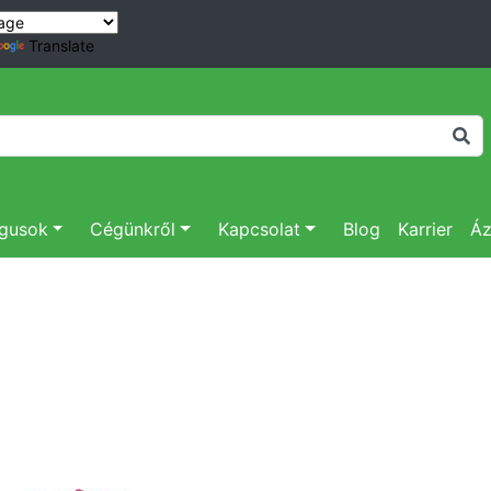
Translate
ógusok
Cégünkről
Kapcsolat
Blog
Karrier
Áz