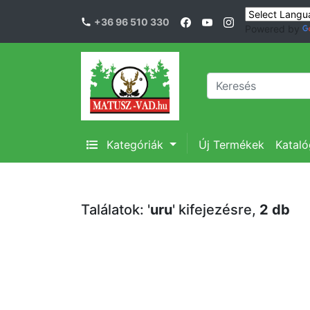
+36 96 510 330
Powered by
Kategóriák
Új Termékek
Katal
Találatok: '
uru
' kifejezésre,
2 db