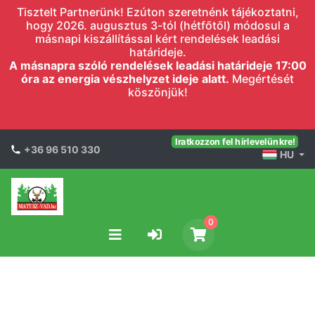
Tisztelt Partnerünk! Ezúton szeretnénk tájékoztatni,
hogy 2026. augusztus 3-tól (hétfőtől) módosul a
másnapi kiszállítással kért rendelések leadási
határideje.
A másnapra szóló rendelések leadási határideje 17:00
óra az energia vészhelyzet ideje alatt.
Megértését
köszönjük!
Iratkozzon fel hírlevelünkre!
+36 96 510 330
HU
0