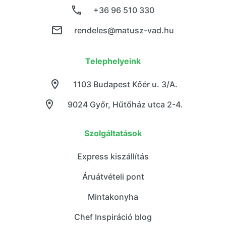
+36 96 510 330
rendeles@matusz-vad.hu
Telephelyeink
1103 Budapest Kőér u. 3/A.
9024 Győr, Hűtőház utca 2-4.
Szolgáltatások
Express kiszállítás
Áruátvételi pont
Mintakonyha
Chef Inspiráció blog