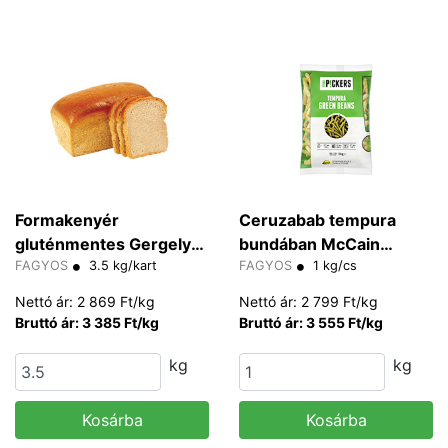
Formakenyér
Ceruzabab tempura
gluténmentes Gergely
bundában McCain
350 g/db
FAGYOS
3.5 kg/kart
"HALAL"
FAGYOS
1 kg/cs
Nettó ár: 2 869 Ft/kg
Nettó ár: 2 799 Ft/kg
Bruttó ár: 3 385 Ft/kg
Bruttó ár: 3 555 Ft/kg
kg
kg
Kosárba
Kosárba