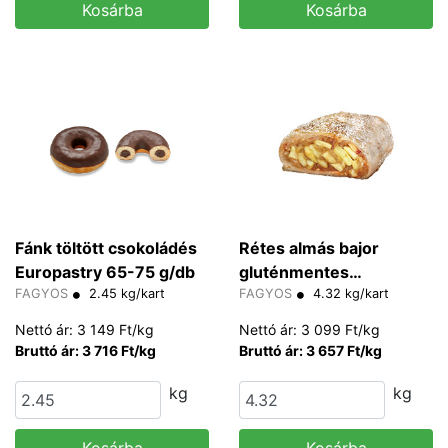
Kosárba
Kosárba
Fánk töltött csokoládés
Rétes almás bajor
Europastry 65-75 g/db
gluténmentes
FAGYOS
2.45 kg/kart
Dinghartinger
FAGYOS
4.32 kg/kart
Nettó ár: 3 149 Ft/kg
Nettó ár: 3 099 Ft/kg
Bruttó ár: 3 716 Ft/kg
Bruttó ár: 3 657 Ft/kg
kg
kg