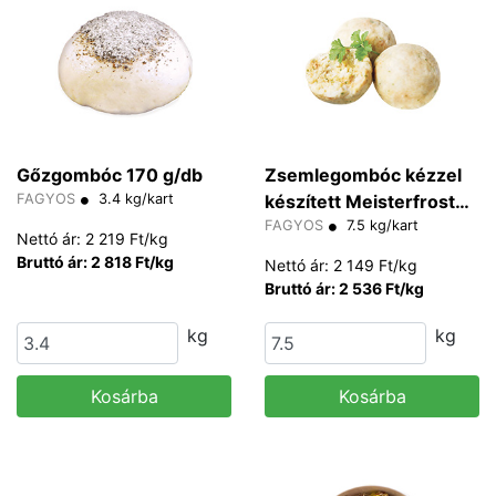
Gőzgombóc 170 g/db
Zsemlegombóc kézzel
FAGYOS
3.4 kg/kart
készített Meisterfrost
150 g/db
FAGYOS
7.5 kg/kart
Nettó ár: 2 219 Ft/kg
Bruttó ár: 2 818 Ft/kg
Nettó ár: 2 149 Ft/kg
Bruttó ár: 2 536 Ft/kg
kg
kg
Kosárba
Kosárba