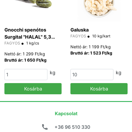
Gnocchi spenótos
Galuska
Surgital "HALAL" 5,3
FAGYOS
10 kg/kart
g/db
FAGYOS
1 kg/cs
Nettó ár: 1 199 Ft/kg
Bruttó ár: 1 523 Ft/kg
Nettó ár: 1 299 Ft/kg
Bruttó ár: 1 650 Ft/kg
kg
kg
Kosárba
Kosárba
Kapcsolat
+36 96 510 330