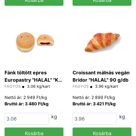
Kosárba
Kosárba
Fánk töltött epres
Croissant málnás vegán
Europastry "HALAL" "K"
Bridor "HALAL" 90 g/db
75-85 g/db
FAGYOS
3.06 kg/kart
FAGYOS
3.96 kg/kart
Nettó ár: 2 949 Ft/kg
Nettó ár: 2 899 Ft/kg
Bruttó ár: 3 480 Ft/kg
Bruttó ár: 3 421 Ft/kg
kg
kg
Kosárba
Kosárba