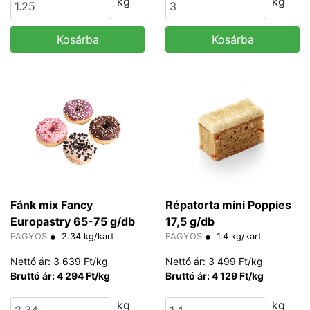
kg
kg
Kosárba
Kosárba
Fánk mix Fancy
Répatorta mini Poppies
Europastry 65-75 g/db
17,5 g/db
FAGYOS
2.34 kg/kart
FAGYOS
1.4 kg/kart
Nettó ár: 3 639 Ft/kg
Nettó ár: 3 499 Ft/kg
Bruttó ár: 4 294 Ft/kg
Bruttó ár: 4 129 Ft/kg
kg
kg