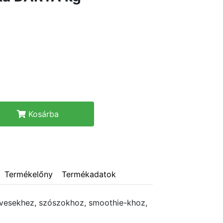
Kosárba
Termékelőny
Termékadatok
evesekhez, szószokhoz, smoothie-khoz,