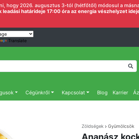
i, hogy 2026. augusztus 3-tól (hétfőtől) módosul a másnapi
eadási határideje 17:00 óra az energia vészhelyzet ideje 
Translate
ógusok
Cégünkről
Kapcsolat
Blog
Karrier
Áz
Zöldségek
Gyümölcsök
Ananász koc