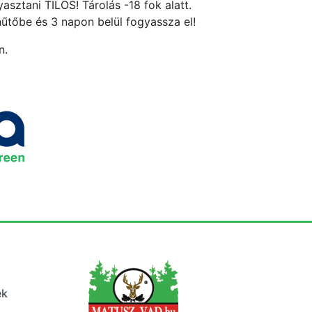
asztani TILOS! Tárolás -18 fok alatt.
hűtőbe és 3 napon belül fogyassza el!
n.
ek