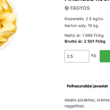
FAGYOS
Kiszerelés: 2.5 kg/cs
Karton súly: 10 kg
Nettó ár:
1 969 Ft/kg
Bruttó ár: 2 501 Ft/kg
kg
Felhasználási javaslat
Ideális pürékhez, kréml
reggelihez.