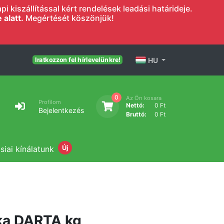
 kiszállítással kért rendelések leadási határideje.
alatt.
Megértését köszönjük!
HU
Iratkozzon fel hírlevelünkre!
0
Az Ön kosara
Profilom
Nettó:
0 Ft
Bejelentkezés
Bruttó:
0 Ft
siai kínálatunk
Új
ka DARTA kg