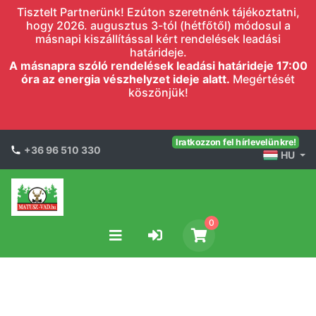
Tisztelt Partnerünk! Ezúton szeretnénk tájékoztatni,
hogy 2026. augusztus 3-tól (hétfőtől) módosul a
másnapi kiszállítással kért rendelések leadási
határideje.
A másnapra szóló rendelések leadási határideje 17:00
óra az energia vészhelyzet ideje alatt.
Megértését
köszönjük!
Iratkozzon fel hírlevelünkre!
+36 96 510 330
HU
0