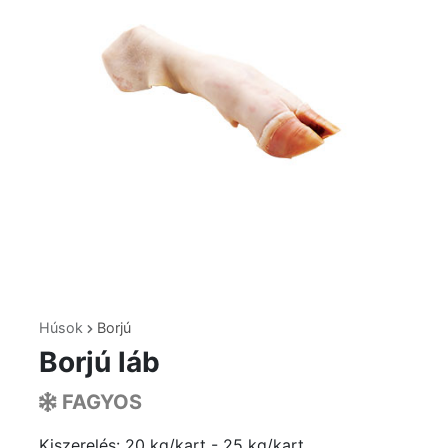
Húsok
Borjú
Borjú láb
FAGYOS
Kiszerelés: 20 kg/kart - 25 kg/kart