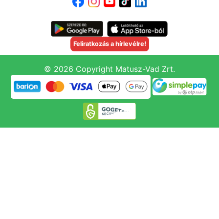
Feliratkozás a hírlevélre!
© 2026 Copyright Matusz-Vad Zrt.