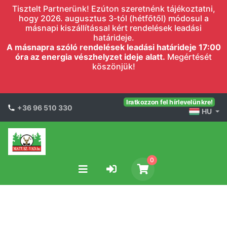
Tisztelt Partnerünk! Ezúton szeretnénk tájékoztatni,
hogy 2026. augusztus 3-tól (hétfőtől) módosul a
másnapi kiszállítással kért rendelések leadási
határideje.
A másnapra szóló rendelések leadási határideje 17:00
óra az energia vészhelyzet ideje alatt.
Megértését
köszönjük!
Iratkozzon fel hírlevelünkre!
+36 96 510 330
HU
0