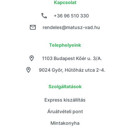
Kapcsolat
+36 96 510 330
rendeles@matusz-vad.hu
Telephelyeink
1103 Budapest Kőér u. 3/A.
9024 Győr, Hűtőház utca 2-4.
Szolgáltatások
Express kiszállítás
Áruátvételi pont
Mintakonyha