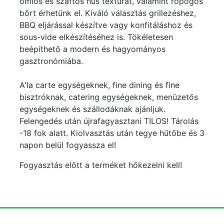
omlós és szaftos hús textúrát, valamint ropogós
bőrt érhetünk el. Kiváló választás grillezéshez,
BBQ eljárással készítve vagy konfitáláshoz és
sous-vide elkészítéséhez is. Tökéletesen
beépíthető a modern és hagyományos
gasztronómiába.
A'la carte egységeknek, fine dining és fine
bisztróknak, catering egységeknek, menüzetős
egységeknek és szállodáknak ajánljuk.
Felengedés után újrafagyasztani TILOS! Tárolás
-18 fok alatt. Kiolvasztás után tegye hűtőbe és 3
napon belül fogyassza el!
Fogyasztás előtt a terméket hőkezelni kell!